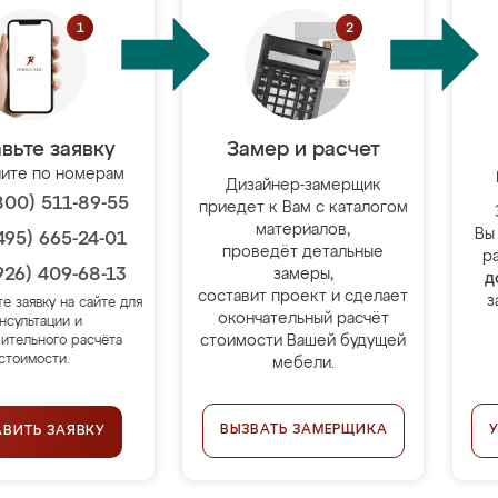
вьте заявку
Замер и расчет
ите по номерам
Дизайнер-замерщик
800) 511-89-55
приедет к Вам с каталогом
материалов,
Вы
495) 665-24-01
проведёт детальные
р
926) 409-68-13
замеры,
д
составит проект и сделает
з
те заявку на сайте для
окончательный расчёт
нсультации и
стоимости Вашей будущей
ительного расчёта
стоимости.
мебели.
ВЫЗВАТЬ ЗАМЕРЩИКА
АВИТЬ ЗАЯВКУ