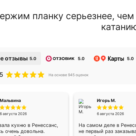
ержим планку серьезнее, чем
катани
е отзывы
5.0
5.0
5.0
5
На основе
945
оценок
Мальвина
Игорь М.
6 августа 2026
6 августа 2026
ала кухню в Ренессанс,
На самом деле в Ренес
ь очень довольна.
не первый раз заказыв