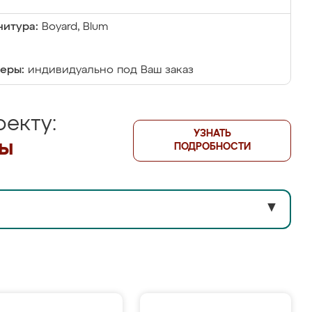
итура:
Boyard, Blum
еры:
индивидуально под Ваш заказ
екту:
УЗНАТЬ
лы
ПОДРОБНОСТИ
▼