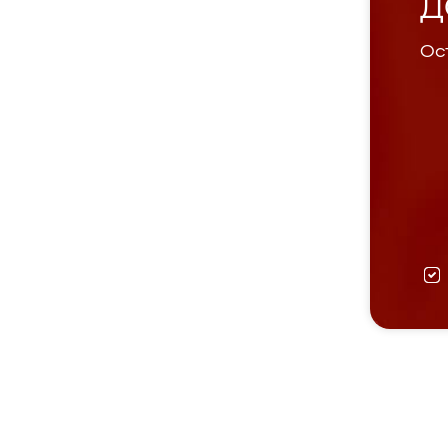
Д
Ост