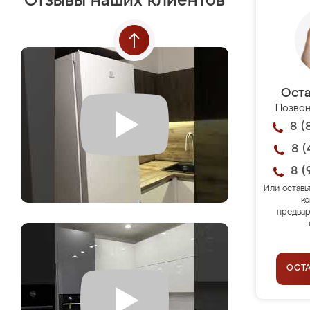
Отзывы наших клиентов
Оста
Позвон
8 (
8 (
8 (
Или оставь
ко
предвар
ОСТ