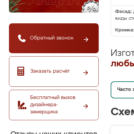
Фасад:
виды ст
Кромка
Обратный звонок
Изго
любы
Заказать расчёт
Часто 
Бесплатный вызов
дизайнера-
Схе
замерщика