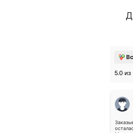
Д
Вс
5.0
из 
Заказыв
осталас