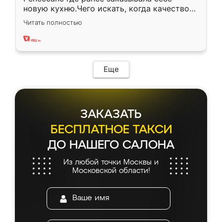
новую кухню.Чего искать, когда качеством
вполне довольна. Служит кухня уже почти
Читать полностью
два года, нареканий нет.
Еще
ЗАКАЗАТЬ
БЕСПЛАТНОЕ ТАКСИ
ДО НАШЕГО САЛОНА
Из любой точки Москвы и
Московской области!