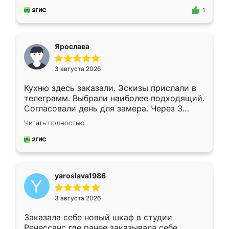
предложил по моему эскизу самый
1
подходящий вариант шкафа. Немного его
видоизменил, получилось даже лучше, чем
я хотела.
Ярослава
3 августа 2026
Кухню здесь заказали. Эскизы прислали в
телеграмм. Выбрали наиболее подходящий.
Согласовали день для замера. Через 3
недели кухня была уже готова. Остались
Читать полностью
довольны работой. Спасибо Ренессанс
мебель за качественную работу!
yaroslava1986
3 августа 2026
Заказала себе новый шкаф в студии
Ренессанс где ранее заказывала себе