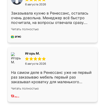
6 августа 2026
Заказывала кухню в Ренессанс, осталась
очень довольна. Менеджер всё быстро
посчитала, на вопросы отвечала сразу.
Замерщик приехал в субботу, подошёл к
Читать полностью
делу со всей ответственностью. Собрали
за день, ребята работали аккуратно, даже
пыли почти не было. Качество отличное,
ящики ходят плавно, ничего не скрипит.
Всё подошло как влитое.
Игорь М.
6 августа 2026
На самом деле в Ренессанс уже не первый
раз заказываю мебель первый раз
заказывал кроватку для маленького
ребёнка при его рождении ,во второй раз
Читать полностью
заказал шкаф-купе. По качеству очень
хорошее сборка достаточно быстрая,
также адекватные цены. До этого