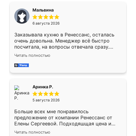
сравнивал с разными конкурентами в этом
сегменте ,выбор у конкурентов куда
Мальвина
меньше, здесь же он более разнообразный.
Мне нравится ,если что-то потребуется из
6 августа 2026
мебели буду заказывать только здесь.
Заказывала кухню в Ренессанс, осталась
очень довольна. Менеджер всё быстро
посчитала, на вопросы отвечала сразу.
Замерщик приехал в субботу, подошёл к
Читать полностью
делу со всей ответственностью. Собрали
за день, ребята работали аккуратно, даже
пыли почти не было. Качество отличное,
ящики ходят плавно, ничего не скрипит.
Всё подошло как влитое.
Аринка Р.
5 августа 2026
Больше всех мне понравилось
предложение от компании Ренессанс от
Елены Сергеевой. Подходяшщая цена и
короткие сроки изготовления. Приехавший
Читать полностью
для замера сотрудник Владислав