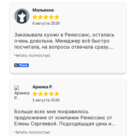
сравнивал с разными конкурентами в этом
сегменте ,выбор у конкурентов куда
Мальвина
меньше, здесь же он более разнообразный.
Мне нравится ,если что-то потребуется из
6 августа 2026
мебели буду заказывать только здесь.
Заказывала кухню в Ренессанс, осталась
очень довольна. Менеджер всё быстро
посчитала, на вопросы отвечала сразу.
Замерщик приехал в субботу, подошёл к
Читать полностью
делу со всей ответственностью. Собрали
за день, ребята работали аккуратно, даже
пыли почти не было. Качество отличное,
ящики ходят плавно, ничего не скрипит.
Всё подошло как влитое.
Аринка Р.
5 августа 2026
Больше всех мне понравилось
предложение от компании Ренессанс от
Елены Сергеевой. Подходяшщая цена и
короткие сроки изготовления. Приехавший
Читать полностью
для замера сотрудник Владислав