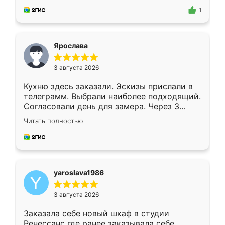
предложил по моему эскизу самый
1
подходящий вариант шкафа. Немного его
видоизменил, получилось даже лучше, чем
я хотела.
Ярослава
3 августа 2026
Кухню здесь заказали. Эскизы прислали в
телеграмм. Выбрали наиболее подходящий.
Согласовали день для замера. Через 3
недели кухня была уже готова. Остались
Читать полностью
довольны работой. Спасибо Ренессанс
мебель за качественную работу!
yaroslava1986
3 августа 2026
Заказала себе новый шкаф в студии
Ренессанс где ранее заказывала себе