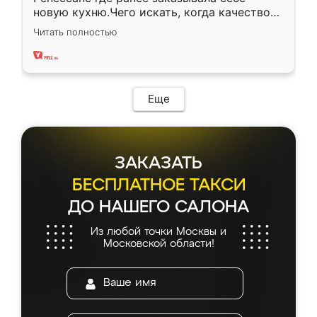
новую кухню.Чего искать, когда качеством
вполне довольна. Служит кухня уже почти
Читать полностью
два года, нареканий нет.
Еще
ЗАКАЗАТЬ
БЕСПЛАТНОЕ ТАКСИ
ДО НАШЕГО САЛОНА
Из любой точки Москвы и
Московской области!