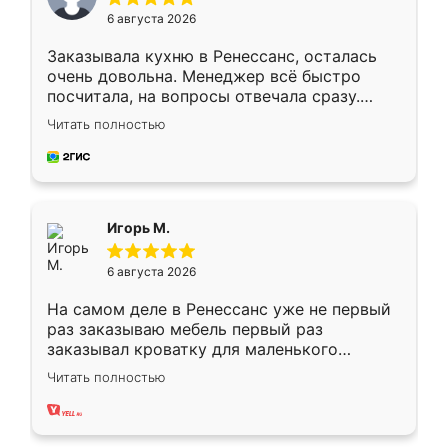
6 августа 2026
Заказывала кухню в Ренессанс, осталась
очень довольна. Менеджер всё быстро
посчитала, на вопросы отвечала сразу.
Замерщик приехал в субботу, подошёл к
Читать полностью
делу со всей ответственностью. Собрали
за день, ребята работали аккуратно, даже
пыли почти не было. Качество отличное,
ящики ходят плавно, ничего не скрипит.
Всё подошло как влитое.
Игорь М.
6 августа 2026
На самом деле в Ренессанс уже не первый
раз заказываю мебель первый раз
заказывал кроватку для маленького
ребёнка при его рождении ,во второй раз
Читать полностью
заказал шкаф-купе. По качеству очень
хорошее сборка достаточно быстрая,
также адекватные цены. До этого