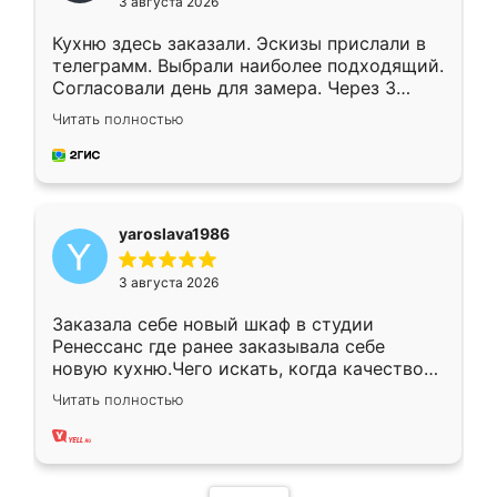
3 августа 2026
Кухню здесь заказали. Эскизы прислали в
телеграмм. Выбрали наиболее подходящий.
Согласовали день для замера. Через 3
недели кухня была уже готова. Остались
Читать полностью
довольны работой. Спасибо Ренессанс
мебель за качественную работу!
yaroslava1986
3 августа 2026
Заказала себе новый шкаф в студии
Ренессанс где ранее заказывала себе
новую кухню.Чего искать, когда качеством
вполне довольна. Служит кухня уже почти
Читать полностью
два года, нареканий нет.