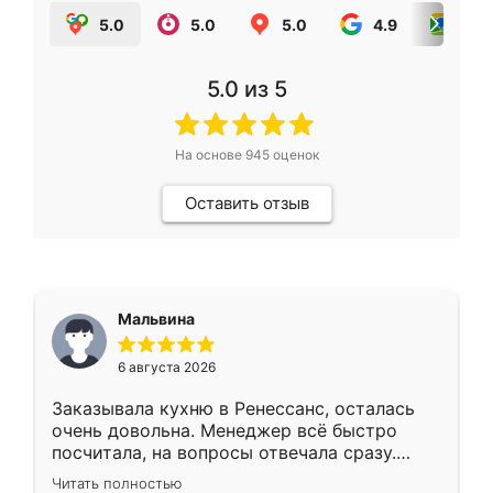
5.0
5.0
5.0
4.9
5.0
5.0
из 5
На основе
945
оценок
Оставить отзыв
Мальвина
6 августа 2026
Заказывала кухню в Ренессанс, осталась
очень довольна. Менеджер всё быстро
посчитала, на вопросы отвечала сразу.
Замерщик приехал в субботу, подошёл к
Читать полностью