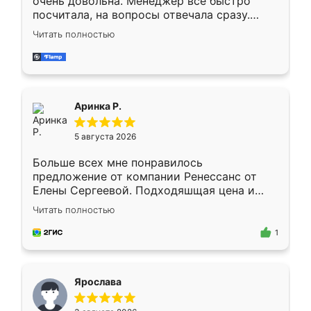
очень довольна. Менеджер всё быстро
посчитала, на вопросы отвечала сразу.
Замерщик приехал в субботу, подошёл к
Читать полностью
делу со всей ответственностью. Собрали
за день, ребята работали аккуратно, даже
пыли почти не было. Качество отличное,
ящики ходят плавно, ничего не скрипит.
Всё подошло как влитое.
Аринка Р.
5 августа 2026
Больше всех мне понравилось
предложение от компании Ренессанс от
Елены Сергеевой. Подходяшщая цена и
короткие сроки изготовления. Приехавший
Читать полностью
для замера сотрудник Владислав
предложил по моему эскизу самый
1
подходящий вариант шкафа. Немного его
видоизменил, получилось даже лучше, чем
я хотела.
Ярослава