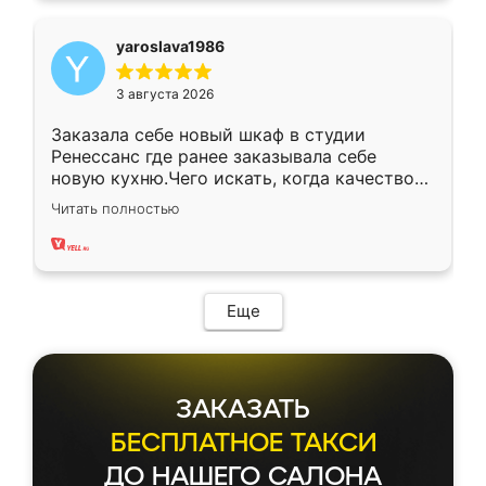
yaroslava1986
3 августа 2026
Заказала себе новый шкаф в студии
Ренессанс где ранее заказывала себе
новую кухню.Чего искать, когда качеством
вполне довольна. Служит кухня уже почти
Читать полностью
два года, нареканий нет.
Еще
ЗАКАЗАТЬ
БЕСПЛАТНОЕ ТАКСИ
ДО НАШЕГО САЛОНА