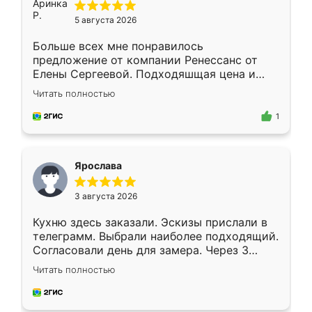
5 августа 2026
Больше всех мне понравилось
предложение от компании Ренессанс от
Елены Сергеевой. Подходяшщая цена и
короткие сроки изготовления. Приехавший
Читать полностью
для замера сотрудник Владислав
предложил по моему эскизу самый
1
подходящий вариант шкафа. Немного его
видоизменил, получилось даже лучше, чем
я хотела.
Ярослава
3 августа 2026
Кухню здесь заказали. Эскизы прислали в
телеграмм. Выбрали наиболее подходящий.
Согласовали день для замера. Через 3
недели кухня была уже готова. Остались
Читать полностью
довольны работой. Спасибо Ренессанс
мебель за качественную работу!