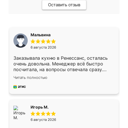
Оставить отзыв
Мальвина
6 августа 2026
Заказывала кухню в Ренессанс, осталась
очень довольна. Менеджер всё быстро
посчитала, на вопросы отвечала сразу.
Замерщик приехал в субботу, подошёл к
Читать полностью
делу со всей ответственностью. Собрали
за день, ребята работали аккуратно, даже
пыли почти не было. Качество отличное,
ящики ходят плавно, ничего не скрипит.
Всё подошло как влитое.
Игорь М.
6 августа 2026