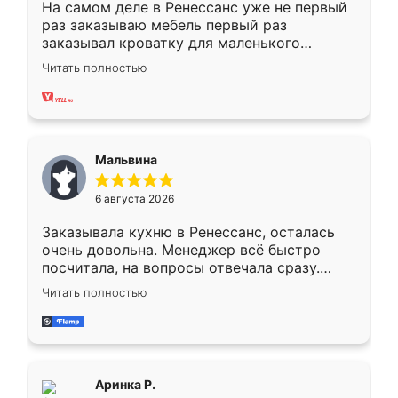
На самом деле в Ренессанс уже не первый
раз заказываю мебель первый раз
заказывал кроватку для маленького
ребёнка при его рождении ,во второй раз
Читать полностью
заказал шкаф-купе. По качеству очень
хорошее сборка достаточно быстрая,
также адекватные цены. До этого
сравнивал с разными конкурентами в этом
сегменте ,выбор у конкурентов куда
Мальвина
меньше, здесь же он более разнообразный.
Мне нравится ,если что-то потребуется из
6 августа 2026
мебели буду заказывать только здесь.
Заказывала кухню в Ренессанс, осталась
очень довольна. Менеджер всё быстро
посчитала, на вопросы отвечала сразу.
Замерщик приехал в субботу, подошёл к
Читать полностью
делу со всей ответственностью. Собрали
за день, ребята работали аккуратно, даже
пыли почти не было. Качество отличное,
ящики ходят плавно, ничего не скрипит.
Всё подошло как влитое.
Аринка Р.