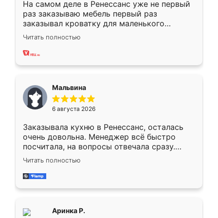
На самом деле в Ренессанс уже не первый
раз заказываю мебель первый раз
заказывал кроватку для маленького
ребёнка при его рождении ,во второй раз
Читать полностью
заказал шкаф-купе. По качеству очень
хорошее сборка достаточно быстрая,
также адекватные цены. До этого
сравнивал с разными конкурентами в этом
сегменте ,выбор у конкурентов куда
Мальвина
меньше, здесь же он более разнообразный.
Мне нравится ,если что-то потребуется из
6 августа 2026
мебели буду заказывать только здесь.
Заказывала кухню в Ренессанс, осталась
очень довольна. Менеджер всё быстро
посчитала, на вопросы отвечала сразу.
Замерщик приехал в субботу, подошёл к
Читать полностью
делу со всей ответственностью. Собрали
за день, ребята работали аккуратно, даже
пыли почти не было. Качество отличное,
ящики ходят плавно, ничего не скрипит.
Всё подошло как влитое.
Аринка Р.