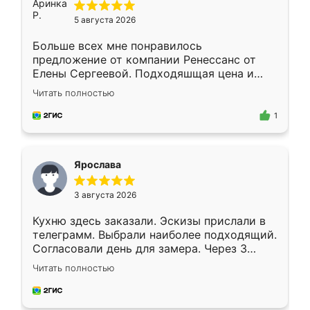
5 августа 2026
Больше всех мне понравилось
предложение от компании Ренессанс от
Елены Сергеевой. Подходяшщая цена и
короткие сроки изготовления. Приехавший
Читать полностью
для замера сотрудник Владислав
предложил по моему эскизу самый
1
подходящий вариант шкафа. Немного его
видоизменил, получилось даже лучше, чем
я хотела.
Ярослава
3 августа 2026
Кухню здесь заказали. Эскизы прислали в
телеграмм. Выбрали наиболее подходящий.
Согласовали день для замера. Через 3
недели кухня была уже готова. Остались
Читать полностью
довольны работой. Спасибо Ренессанс
мебель за качественную работу!