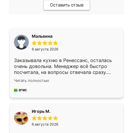
Оставить отзыв
Мальвина
6 августа 2026
Заказывала кухню в Ренессанс, осталась
очень довольна. Менеджер всё быстро
посчитала, на вопросы отвечала сразу.
Замерщик приехал в субботу, подошёл к
Читать полностью
делу со всей ответственностью. Собрали
за день, ребята работали аккуратно, даже
пыли почти не было. Качество отличное,
ящики ходят плавно, ничего не скрипит.
Всё подошло как влитое.
Игорь М.
6 августа 2026