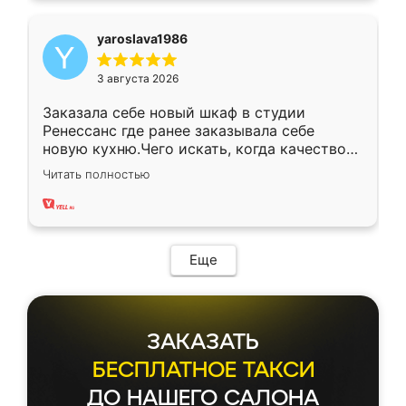
yaroslava1986
3 августа 2026
Заказала себе новый шкаф в студии
Ренессанс где ранее заказывала себе
новую кухню.Чего искать, когда качеством
вполне довольна. Служит кухня уже почти
Читать полностью
два года, нареканий нет.
Еще
ЗАКАЗАТЬ
БЕСПЛАТНОЕ ТАКСИ
ДО НАШЕГО САЛОНА