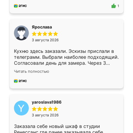
предложил по моему эскизу самый
1
подходящий вариант шкафа. Немного его
видоизменил, получилось даже лучше, чем
я хотела.
Ярослава
3 августа 2026
Кухню здесь заказали. Эскизы прислали в
телеграмм. Выбрали наиболее подходящий.
Согласовали день для замера. Через 3
недели кухня была уже готова. Остались
Читать полностью
довольны работой. Спасибо Ренессанс
мебель за качественную работу!
yaroslava1986
3 августа 2026
Заказала себе новый шкаф в студии
Ренессанс где ранее заказывала себе