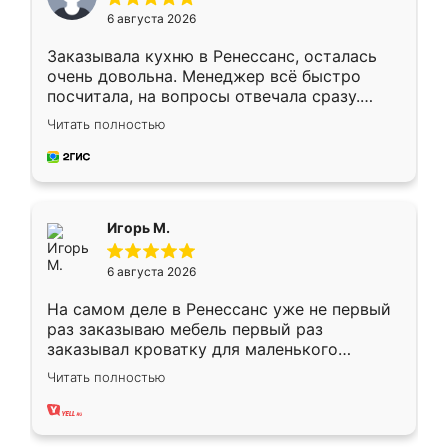
6 августа 2026
Заказывала кухню в Ренессанс, осталась
очень довольна. Менеджер всё быстро
посчитала, на вопросы отвечала сразу.
Замерщик приехал в субботу, подошёл к
Читать полностью
делу со всей ответственностью. Собрали
за день, ребята работали аккуратно, даже
пыли почти не было. Качество отличное,
ящики ходят плавно, ничего не скрипит.
Всё подошло как влитое.
Игорь М.
6 августа 2026
На самом деле в Ренессанс уже не первый
раз заказываю мебель первый раз
заказывал кроватку для маленького
ребёнка при его рождении ,во второй раз
Читать полностью
заказал шкаф-купе. По качеству очень
хорошее сборка достаточно быстрая,
также адекватные цены. До этого