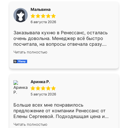
сравнивал с разными конкурентами в этом
сегменте ,выбор у конкурентов куда
Мальвина
меньше, здесь же он более разнообразный.
Мне нравится ,если что-то потребуется из
6 августа 2026
мебели буду заказывать только здесь.
Заказывала кухню в Ренессанс, осталась
очень довольна. Менеджер всё быстро
посчитала, на вопросы отвечала сразу.
Замерщик приехал в субботу, подошёл к
Читать полностью
делу со всей ответственностью. Собрали
за день, ребята работали аккуратно, даже
пыли почти не было. Качество отличное,
ящики ходят плавно, ничего не скрипит.
Всё подошло как влитое.
Аринка Р.
5 августа 2026
Больше всех мне понравилось
предложение от компании Ренессанс от
Елены Сергеевой. Подходяшщая цена и
короткие сроки изготовления. Приехавший
Читать полностью
для замера сотрудник Владислав