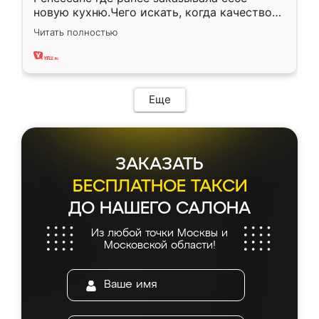
новую кухню.Чего искать, когда качеством
вполне довольна. Служит кухня уже почти
Читать полностью
два года, нареканий нет.
Еще
ЗАКАЗАТЬ
БЕСПЛАТНОЕ ТАКСИ
ДО НАШЕГО САЛОНА
Из любой точки Москвы и
Московской области!