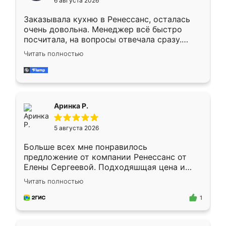
6 августа 2026
мебели буду заказывать только здесь.
Заказывала кухню в Ренессанс, осталась
очень довольна. Менеджер всё быстро
посчитала, на вопросы отвечала сразу.
Замерщик приехал в субботу, подошёл к
Читать полностью
делу со всей ответственностью. Собрали
за день, ребята работали аккуратно, даже
пыли почти не было. Качество отличное,
ящики ходят плавно, ничего не скрипит.
Всё подошло как влитое.
Аринка Р.
5 августа 2026
Больше всех мне понравилось
предложение от компании Ренессанс от
Елены Сергеевой. Подходяшщая цена и
короткие сроки изготовления. Приехавший
Читать полностью
для замера сотрудник Владислав
предложил по моему эскизу самый
1
подходящий вариант шкафа. Немного его
видоизменил, получилось даже лучше, чем