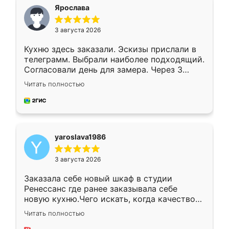
я хотела.
Ярослава
3 августа 2026
Кухню здесь заказали. Эскизы прислали в
телеграмм. Выбрали наиболее подходящий.
Согласовали день для замера. Через 3
недели кухня была уже готова. Остались
Читать полностью
довольны работой. Спасибо Ренессанс
мебель за качественную работу!
yaroslava1986
3 августа 2026
Заказала себе новый шкаф в студии
Ренессанс где ранее заказывала себе
новую кухню.Чего искать, когда качеством
вполне довольна. Служит кухня уже почти
Читать полностью
два года, нареканий нет.