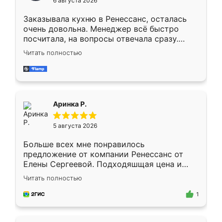
6 августа 2026
мебели буду заказывать только здесь.
Заказывала кухню в Ренессанс, осталась
очень довольна. Менеджер всё быстро
посчитала, на вопросы отвечала сразу.
Замерщик приехал в субботу, подошёл к
Читать полностью
делу со всей ответственностью. Собрали
за день, ребята работали аккуратно, даже
пыли почти не было. Качество отличное,
ящики ходят плавно, ничего не скрипит.
Всё подошло как влитое.
Аринка Р.
5 августа 2026
Больше всех мне понравилось
предложение от компании Ренессанс от
Елены Сергеевой. Подходяшщая цена и
короткие сроки изготовления. Приехавший
Читать полностью
для замера сотрудник Владислав
предложил по моему эскизу самый
1
подходящий вариант шкафа. Немного его
видоизменил, получилось даже лучше, чем