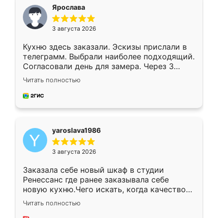
я хотела.
Ярослава
3 августа 2026
Кухню здесь заказали. Эскизы прислали в
телеграмм. Выбрали наиболее подходящий.
Согласовали день для замера. Через 3
недели кухня была уже готова. Остались
Читать полностью
довольны работой. Спасибо Ренессанс
мебель за качественную работу!
yaroslava1986
3 августа 2026
Заказала себе новый шкаф в студии
Ренессанс где ранее заказывала себе
новую кухню.Чего искать, когда качеством
вполне довольна. Служит кухня уже почти
Читать полностью
два года, нареканий нет.