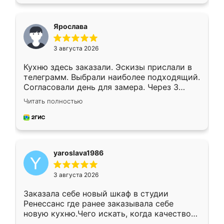
подходящий вариант шкафа. Немного его
видоизменил, получилось даже лучше, чем
я хотела.
Ярослава
3 августа 2026
Кухню здесь заказали. Эскизы прислали в
телеграмм. Выбрали наиболее подходящий.
Согласовали день для замера. Через 3
недели кухня была уже готова. Остались
Читать полностью
довольны работой. Спасибо Ренессанс
мебель за качественную работу!
yaroslava1986
3 августа 2026
Заказала себе новый шкаф в студии
Ренессанс где ранее заказывала себе
новую кухню.Чего искать, когда качеством
вполне довольна. Служит кухня уже почти