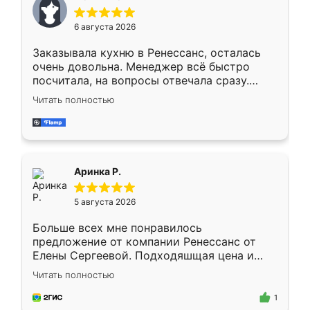
меньше, здесь же он более разнообразный.
Мне нравится ,если что-то потребуется из
6 августа 2026
мебели буду заказывать только здесь.
Заказывала кухню в Ренессанс, осталась
очень довольна. Менеджер всё быстро
посчитала, на вопросы отвечала сразу.
Замерщик приехал в субботу, подошёл к
Читать полностью
делу со всей ответственностью. Собрали
за день, ребята работали аккуратно, даже
пыли почти не было. Качество отличное,
ящики ходят плавно, ничего не скрипит.
Всё подошло как влитое.
Аринка Р.
5 августа 2026
Больше всех мне понравилось
предложение от компании Ренессанс от
Елены Сергеевой. Подходяшщая цена и
короткие сроки изготовления. Приехавший
Читать полностью
для замера сотрудник Владислав
предложил по моему эскизу самый
1