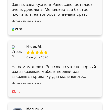
Заказывала кухню в Ренессанс, осталась
очень довольна. Менеджер всё быстро
посчитала, на вопросы отвечала сразу.
Замерщик приехал в субботу, подошёл к
Читать полностью
делу со всей ответственностью. Собрали
за день, ребята работали аккуратно, даже
пыли почти не было. Качество отличное,
ящики ходят плавно, ничего не скрипит.
Всё подошло как влитое.
Игорь М.
6 августа 2026
На самом деле в Ренессанс уже не первый
раз заказываю мебель первый раз
заказывал кроватку для маленького
ребёнка при его рождении ,во второй раз
Читать полностью
заказал шкаф-купе. По качеству очень
хорошее сборка достаточно быстрая,
также адекватные цены. До этого
сравнивал с разными конкурентами в этом
сегменте ,выбор у конкурентов куда
Мальвина