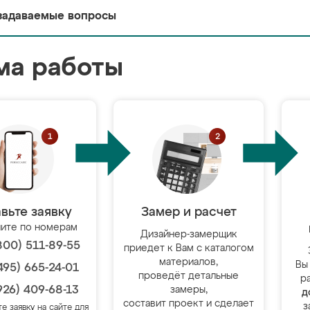
задаваемые вопросы
ма работы
вьте заявку
Замер и расчет
ите по номерам
Дизайнер-замерщик
800) 511-89-55
приедет к Вам с каталогом
материалов,
Вы
495) 665-24-01
проведёт детальные
р
926) 409-68-13
замеры,
д
составит проект и сделает
з
те заявку на сайте для