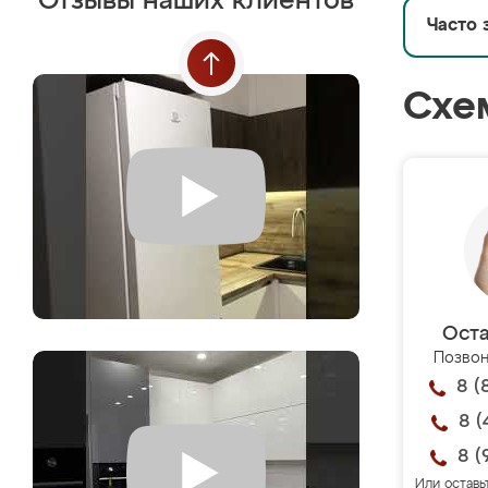
Отзывы наших клиентов
Часто 
Схе
Оста
Позвон
8 (
8 (
8 (
Или оставь