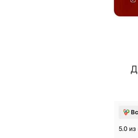
Д
Вс
5.0
из 