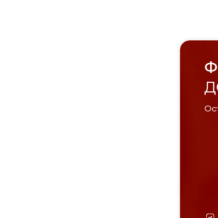
Ф
Д
Ост