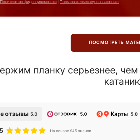
Политике конфиденциальности
|
Пользовательскому соглашению
ПОСМОТРЕТЬ МАТ
ержим планку серьезнее, чем
катани
е отзывы
5.0
5.0
5.0
5
На основе
945
оценок