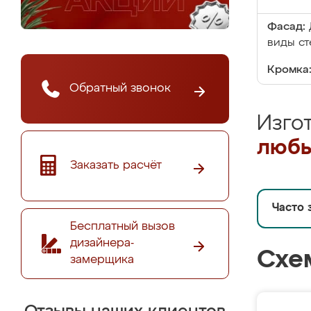
Фасад:
виды ст
Кромка
Обратный звонок
Изго
любы
Заказать расчёт
Часто 
Бесплатный вызов
дизайнера-
Схе
замерщика