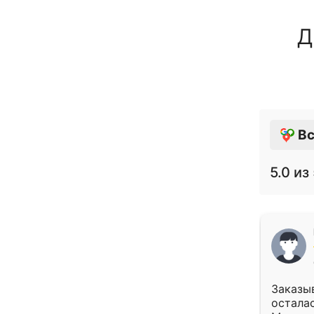
Д
Вс
5.0
из 
Заказыв
осталас