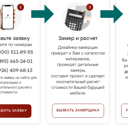
вьте заявку
Замер и расчет
ите по номерам
Дизайнер-замерщик
800) 511-89-55
приедет к Вам с каталогом
материалов,
Вы
495) 665-24-01
проведёт детальные
р
926) 409-68-13
замеры,
д
составит проект и сделает
з
те заявку на сайте для
окончательный расчёт
нсультации и
стоимости Вашей будущей
ительного расчёта
стоимости.
мебели.
ВЫЗВАТЬ ЗАМЕРЩИКА
АВИТЬ ЗАЯВКУ