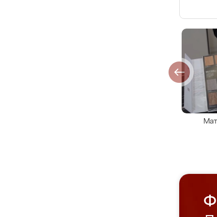
Мат
Ф