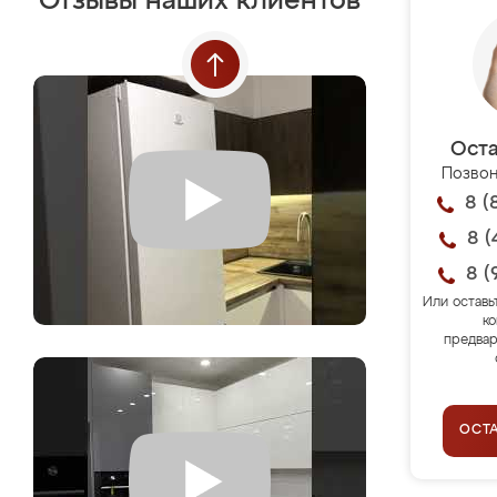
Отзывы наших клиентов
Оста
Позвон
8 (
8 (
8 (
Или оставь
ко
предвар
ОСТ