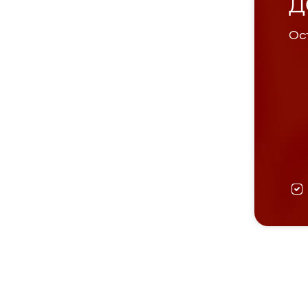
Д
Ост