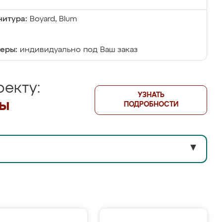
итура:
Boyard, Blum
еры:
индивидуально под Ваш заказ
екту:
УЗНАТЬ
лы
ПОДРОБНОСТИ
▼