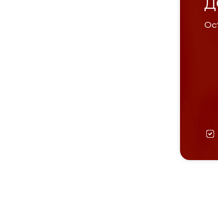
Д
Ост