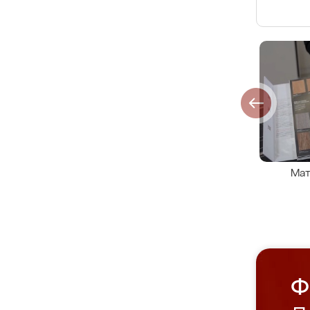
Мат
Ф