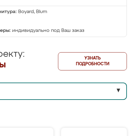
итура:
Boyard, Blum
еры:
индивидуально под Ваш заказ
екту:
УЗНАТЬ
лы
ПОДРОБНОСТИ
▼