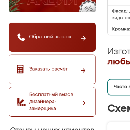
Фасад:
виды ст
Кромка
Обратный звонок
Изго
любы
Заказать расчёт
Часто 
Бесплатный вызов
дизайнера-
Схе
замерщика