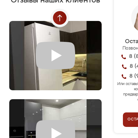
Отзывы наших клиентов
Оста
Позвон
8 (
8 (
8 (
Или оставь
ко
предвар
ОСТ