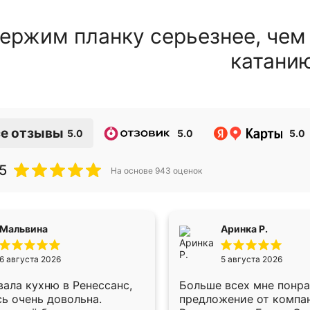
ержим планку серьезнее, чем
катани
е отзывы
5.0
5.0
5.0
5
На основе
943
оценок
Мальвина
Аринка Р.
6 августа 2026
5 августа 2026
ала кухню в Ренессанс,
Больше всех мне понр
ь очень довольна.
предложение от компа