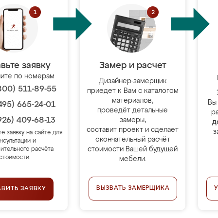
вьте заявку
Замер и расчет
ите по номерам
Дизайнер-замерщик
800) 511-89-55
приедет к Вам с каталогом
материалов,
Вы
495) 665-24-01
проведёт детальные
р
926) 409-68-13
замеры,
д
составит проект и сделает
з
те заявку на сайте для
окончательный расчёт
нсультации и
стоимости Вашей будущей
ительного расчёта
стоимости.
мебели.
ВЫЗВАТЬ ЗАМЕРЩИКА
АВИТЬ ЗАЯВКУ