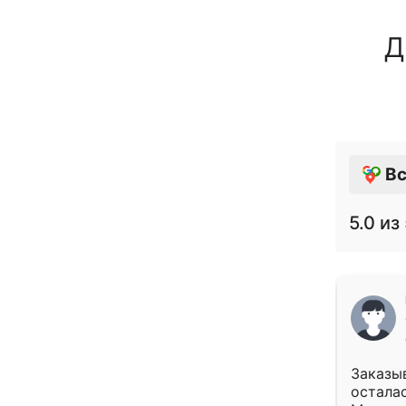
Д
Вс
5.0
из 
Заказыв
осталас