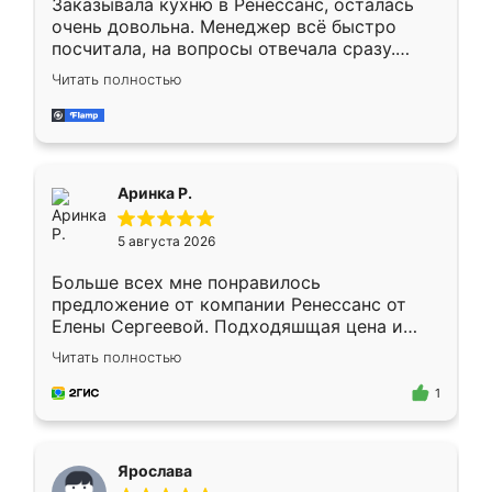
Заказывала кухню в Ренессанс, осталась
очень довольна. Менеджер всё быстро
посчитала, на вопросы отвечала сразу.
Замерщик приехал в субботу, подошёл к
Читать полностью
делу со всей ответственностью. Собрали
за день, ребята работали аккуратно, даже
пыли почти не было. Качество отличное,
ящики ходят плавно, ничего не скрипит.
Всё подошло как влитое.
Аринка Р.
5 августа 2026
Больше всех мне понравилось
предложение от компании Ренессанс от
Елены Сергеевой. Подходяшщая цена и
короткие сроки изготовления. Приехавший
Читать полностью
для замера сотрудник Владислав
предложил по моему эскизу самый
1
подходящий вариант шкафа. Немного его
видоизменил, получилось даже лучше, чем
я хотела.
Ярослава