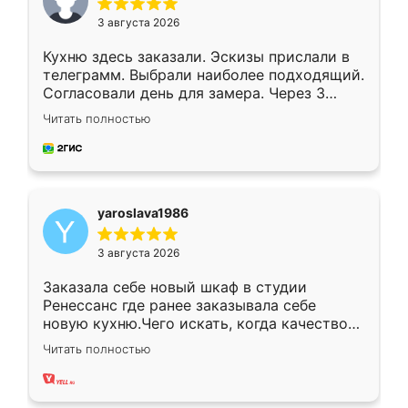
3 августа 2026
Кухню здесь заказали. Эскизы прислали в
телеграмм. Выбрали наиболее подходящий.
Согласовали день для замера. Через 3
недели кухня была уже готова. Остались
Читать полностью
довольны работой. Спасибо Ренессанс
мебель за качественную работу!
yaroslava1986
3 августа 2026
Заказала себе новый шкаф в студии
Ренессанс где ранее заказывала себе
новую кухню.Чего искать, когда качеством
вполне довольна. Служит кухня уже почти
Читать полностью
два года, нареканий нет.