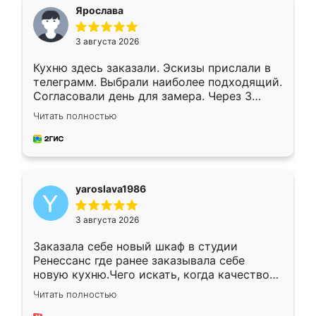
я хотела.
Ярослава
3 августа 2026
Кухню здесь заказали. Эскизы прислали в
телеграмм. Выбрали наиболее подходящий.
Согласовали день для замера. Через 3
недели кухня была уже готова. Остались
Читать полностью
довольны работой. Спасибо Ренессанс
мебель за качественную работу!
yaroslava1986
3 августа 2026
Заказала себе новый шкаф в студии
Ренессанс где ранее заказывала себе
новую кухню.Чего искать, когда качеством
вполне довольна. Служит кухня уже почти
Читать полностью
два года, нареканий нет.