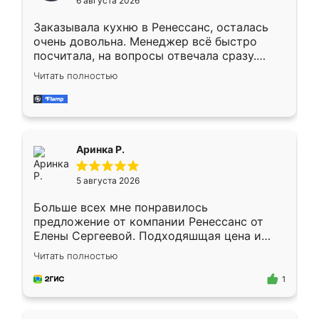
6 августа 2026
мебели буду заказывать только здесь.
Заказывала кухню в Ренессанс, осталась
очень довольна. Менеджер всё быстро
посчитала, на вопросы отвечала сразу.
Замерщик приехал в субботу, подошёл к
Читать полностью
делу со всей ответственностью. Собрали
за день, ребята работали аккуратно, даже
пыли почти не было. Качество отличное,
ящики ходят плавно, ничего не скрипит.
Всё подошло как влитое.
Аринка Р.
5 августа 2026
Больше всех мне понравилось
предложение от компании Ренессанс от
Елены Сергеевой. Подходяшщая цена и
короткие сроки изготовления. Приехавший
Читать полностью
для замера сотрудник Владислав
предложил по моему эскизу самый
1
подходящий вариант шкафа. Немного его
видоизменил, получилось даже лучше, чем