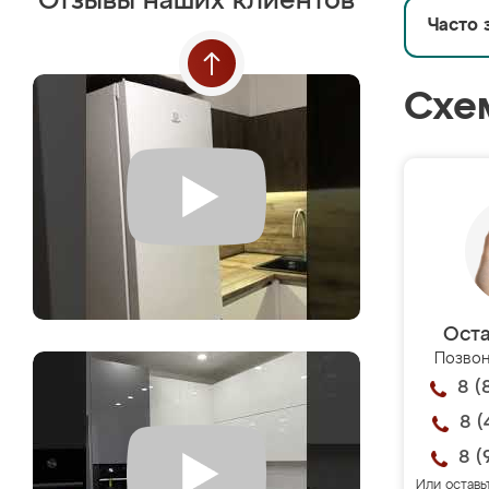
Отзывы наших клиентов
Часто 
Схе
Оста
Позвон
8 (
8 (
8 (
Или оставь