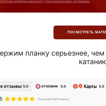
Политике конфиденциальности
|
Пользовательскому соглашению
ПОСМОТРЕТЬ МАТ
ержим планку серьезнее, чем
катани
е отзывы
5.0
5.0
5.0
5
На основе
945
оценок