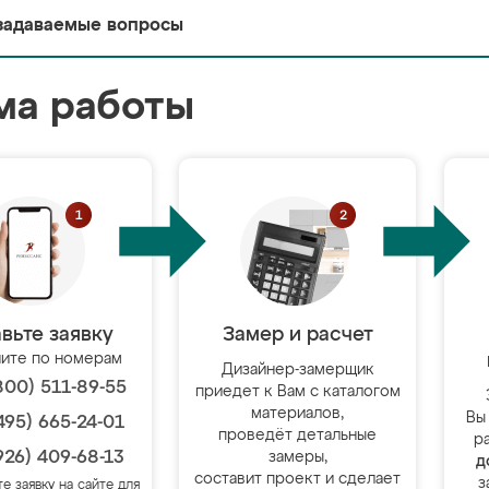
задаваемые вопросы
ма работы
вьте заявку
Замер и расчет
ите по номерам
Дизайнер-замерщик
800) 511-89-55
приедет к Вам с каталогом
материалов,
Вы
495) 665-24-01
проведёт детальные
р
926) 409-68-13
замеры,
д
составит проект и сделает
з
те заявку на сайте для