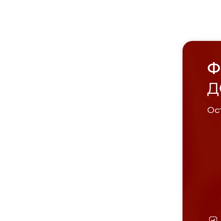
Ф
Д
Ост