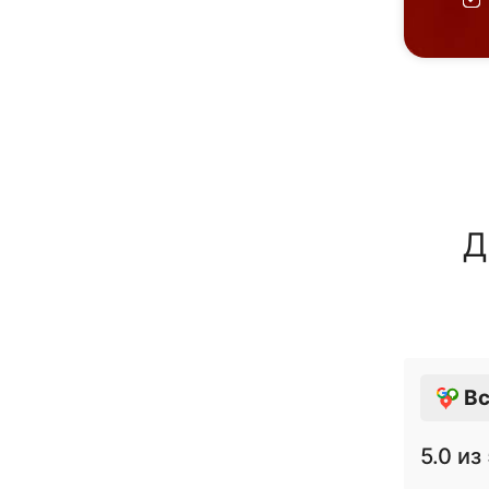
Д
Вс
5.0
из 