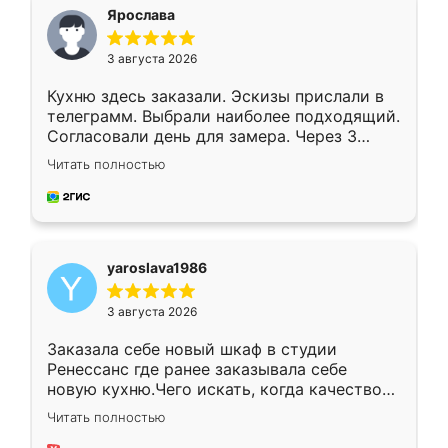
я хотела.
Ярослава
3 августа 2026
Кухню здесь заказали. Эскизы прислали в
телеграмм. Выбрали наиболее подходящий.
Согласовали день для замера. Через 3
недели кухня была уже готова. Остались
Читать полностью
довольны работой. Спасибо Ренессанс
мебель за качественную работу!
yaroslava1986
3 августа 2026
Заказала себе новый шкаф в студии
Ренессанс где ранее заказывала себе
новую кухню.Чего искать, когда качеством
вполне довольна. Служит кухня уже почти
Читать полностью
два года, нареканий нет.