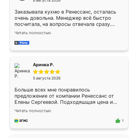
6 августа 2026
мебели буду заказывать только здесь.
Заказывала кухню в Ренессанс, осталась
очень довольна. Менеджер всё быстро
посчитала, на вопросы отвечала сразу.
Замерщик приехал в субботу, подошёл к
Читать полностью
делу со всей ответственностью. Собрали
за день, ребята работали аккуратно, даже
пыли почти не было. Качество отличное,
ящики ходят плавно, ничего не скрипит.
Всё подошло как влитое.
Аринка Р.
5 августа 2026
Больше всех мне понравилось
предложение от компании Ренессанс от
Елены Сергеевой. Подходяшщая цена и
короткие сроки изготовления. Приехавший
Читать полностью
для замера сотрудник Владислав
предложил по моему эскизу самый
1
подходящий вариант шкафа. Немного его
видоизменил, получилось даже лучше, чем