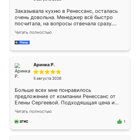
мебели буду заказывать только здесь.
Заказывала кухню в Ренессанс, осталась
очень довольна. Менеджер всё быстро
посчитала, на вопросы отвечала сразу.
Замерщик приехал в субботу, подошёл к
Читать полностью
делу со всей ответственностью. Собрали
за день, ребята работали аккуратно, даже
пыли почти не было. Качество отличное,
ящики ходят плавно, ничего не скрипит.
Всё подошло как влитое.
Аринка Р.
5 августа 2026
Больше всех мне понравилось
предложение от компании Ренессанс от
Елены Сергеевой. Подходяшщая цена и
короткие сроки изготовления. Приехавший
Читать полностью
для замера сотрудник Владислав
предложил по моему эскизу самый
1
подходящий вариант шкафа. Немного его
видоизменил, получилось даже лучше, чем