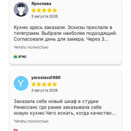
я хотела.
Ярослава
3 августа 2026
Кухню здесь заказали. Эскизы прислали в
телеграмм. Выбрали наиболее подходящий.
Согласовали день для замера. Через 3
недели кухня была уже готова. Остались
Читать полностью
довольны работой. Спасибо Ренессанс
мебель за качественную работу!
yaroslava1986
3 августа 2026
Заказала себе новый шкаф в студии
Ренессанс где ранее заказывала себе
новую кухню.Чего искать, когда качеством
вполне довольна. Служит кухня уже почти
Читать полностью
два года, нареканий нет.