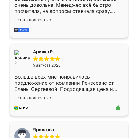
очень довольна. Менеджер всё быстро
посчитала, на вопросы отвечала сразу.
Замерщик приехал в субботу, подошёл к
Читать полностью
делу со всей ответственностью. Собрали
за день, ребята работали аккуратно, даже
пыли почти не было. Качество отличное,
ящики ходят плавно, ничего не скрипит.
Всё подошло как влитое.
Аринка Р.
5 августа 2026
Больше всех мне понравилось
предложение от компании Ренессанс от
Елены Сергеевой. Подходяшщая цена и
короткие сроки изготовления. Приехавший
Читать полностью
для замера сотрудник Владислав
предложил по моему эскизу самый
1
подходящий вариант шкафа. Немного его
видоизменил, получилось даже лучше, чем
я хотела.
Ярослава