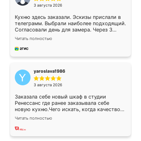
3 августа 2026
Кухню здесь заказали. Эскизы прислали в
телеграмм. Выбрали наиболее подходящий.
Согласовали день для замера. Через 3
недели кухня была уже готова. Остались
Читать полностью
довольны работой. Спасибо Ренессанс
мебель за качественную работу!
yaroslava1986
3 августа 2026
Заказала себе новый шкаф в студии
Ренессанс где ранее заказывала себе
новую кухню.Чего искать, когда качеством
вполне довольна. Служит кухня уже почти
Читать полностью
два года, нареканий нет.