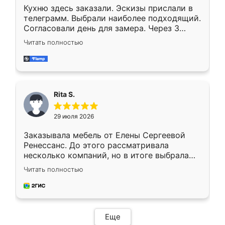
Кухню здесь заказали. Эскизы прислали в
телеграмм. Выбрали наиболее подходящий.
Согласовали день для замера. Через 3
недели кухня была уже готова. Остались
Читать полностью
довольны работой. Спасибо Ренессанс
мебель за качественную работу!
Rita S.
29 июля 2026
Заказывала мебель от Елены Сергеевой
Ренессанс. До этого рассматривала
несколько компаний, но в итоге выбрала
эту. Сначала обговорили условия, потом
Читать полностью
приехал замерщик, всё спокойно объяснил
и снял размеры. Изготовили в срок, с
доставкой тоже никаких проблем не
возникло. Сборку выполнили аккуратно,
мебель сразу встала на свое место без
Еще