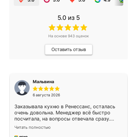
5.0
из 5
На основе
943
оценок
Оставить отзыв
Мальвина
6 августа 2026
Заказывала кухню в Ренессанс, осталась
очень довольна. Менеджер всё быстро
посчитала, на вопросы отвечала сразу.
Замерщик приехал в субботу, подошёл к
Читать полностью
делу со всей ответственностью. Собрали