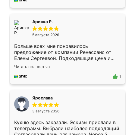
за день, ребята работали аккуратно, даже
пыли почти не было. Качество отличное,
ящики ходят плавно, ничего не скрипит.
Всё подошло как влитое.
Аринка Р.
5 августа 2026
Больше всех мне понравилось
предложение от компании Ренессанс от
Елены Сергеевой. Подходяшщая цена и
короткие сроки изготовления. Приехавший
Читать полностью
для замера сотрудник Владислав
предложил по моему эскизу самый
1
подходящий вариант шкафа. Немного его
видоизменил, получилось даже лучше, чем
я хотела.
Ярослава
3 августа 2026
Кухню здесь заказали. Эскизы прислали в
телеграмм. Выбрали наиболее подходящий.
Согласовали день для замера. Через 3