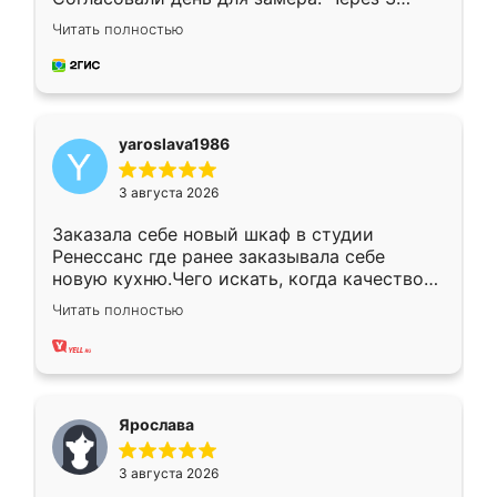
недели кухня была уже готова. Остались
Читать полностью
довольны работой. Спасибо Ренессанс
мебель за качественную работу!
yaroslava1986
3 августа 2026
Заказала себе новый шкаф в студии
Ренессанс где ранее заказывала себе
новую кухню.Чего искать, когда качеством
вполне довольна. Служит кухня уже почти
Читать полностью
два года, нареканий нет.
Ярослава
3 августа 2026