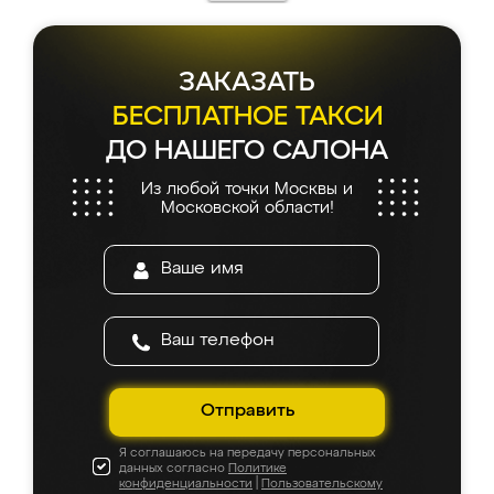
каких-либо доработок. Качеством осталась
довольна, все выглядит так, как и ожидала.
ЗАКАЗАТЬ
БЕСПЛАТНОЕ ТАКСИ
ДО НАШЕГО САЛОНА
Из любой точки Москвы и
Московской области!
Отправить
Я соглашаюсь на передачу персональных
данных согласно
Политике
конфиденциальности
|
Пользовательскому