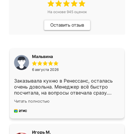
На основе
945
оценок
Оставить отзыв
Мальвина
6 августа 2026
Заказывала кухню в Ренессанс, осталась
очень довольна. Менеджер всё быстро
посчитала, на вопросы отвечала сразу.
Замерщик приехал в субботу, подошёл к
Читать полностью
делу со всей ответственностью. Собрали
за день, ребята работали аккуратно, даже
пыли почти не было. Качество отличное,
ящики ходят плавно, ничего не скрипит.
Всё подошло как влитое.
Игорь М.