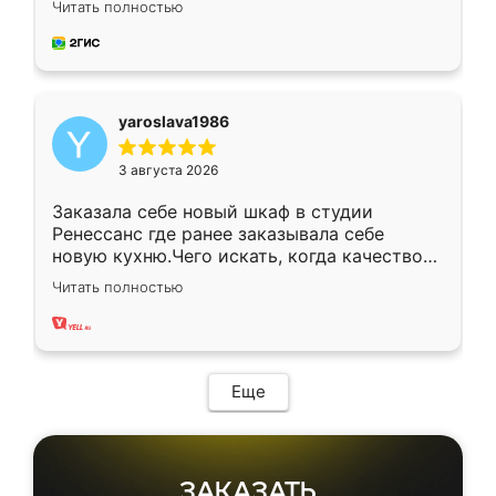
Читать полностью
довольны работой. Спасибо Ренессанс
мебель за качественную работу!
yaroslava1986
3 августа 2026
Заказала себе новый шкаф в студии
Ренессанс где ранее заказывала себе
новую кухню.Чего искать, когда качеством
вполне довольна. Служит кухня уже почти
Читать полностью
два года, нареканий нет.
Еще
ЗАКАЗАТЬ