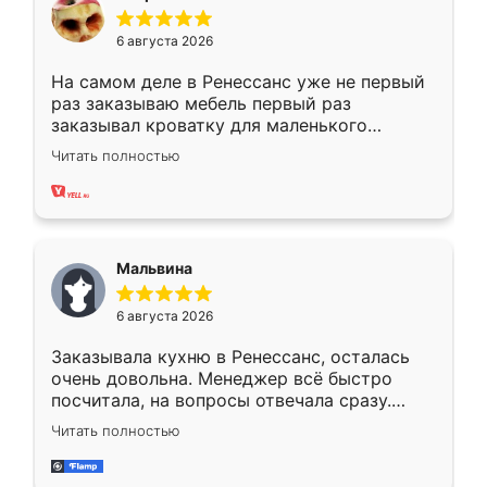
6 августа 2026
На самом деле в Ренессанс уже не первый
раз заказываю мебель первый раз
заказывал кроватку для маленького
ребёнка при его рождении ,во второй раз
Читать полностью
заказал шкаф-купе. По качеству очень
хорошее сборка достаточно быстрая,
также адекватные цены. До этого
сравнивал с разными конкурентами в этом
сегменте ,выбор у конкурентов куда
Мальвина
меньше, здесь же он более разнообразный.
Мне нравится ,если что-то потребуется из
6 августа 2026
мебели буду заказывать только здесь.
Заказывала кухню в Ренессанс, осталась
очень довольна. Менеджер всё быстро
посчитала, на вопросы отвечала сразу.
Замерщик приехал в субботу, подошёл к
Читать полностью
делу со всей ответственностью. Собрали
за день, ребята работали аккуратно, даже