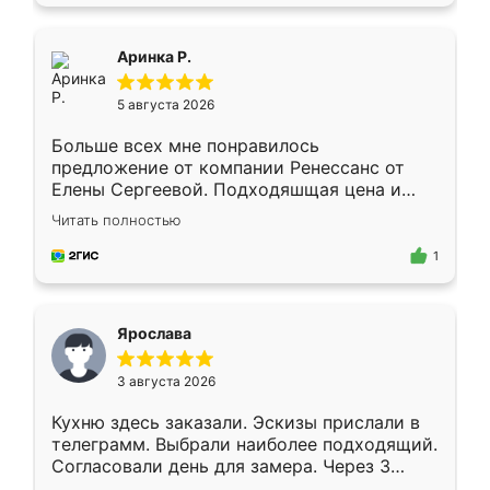
пыли почти не было. Качество отличное,
ящики ходят плавно, ничего не скрипит.
Всё подошло как влитое.
Аринка Р.
5 августа 2026
Больше всех мне понравилось
предложение от компании Ренессанс от
Елены Сергеевой. Подходяшщая цена и
короткие сроки изготовления. Приехавший
Читать полностью
для замера сотрудник Владислав
предложил по моему эскизу самый
1
подходящий вариант шкафа. Немного его
видоизменил, получилось даже лучше, чем
я хотела.
Ярослава
3 августа 2026
Кухню здесь заказали. Эскизы прислали в
телеграмм. Выбрали наиболее подходящий.
Согласовали день для замера. Через 3
недели кухня была уже готова. Остались