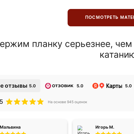
ПОСМОТРЕТЬ МАТ
ержим планку серьезнее, чем
катани
е отзывы
5.0
5.0
5.0
5
На основе
945
оценок
Мальвина
Игорь М.