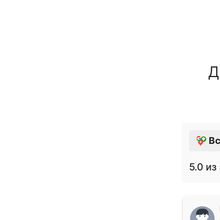
Д
Вс
5.0
из 