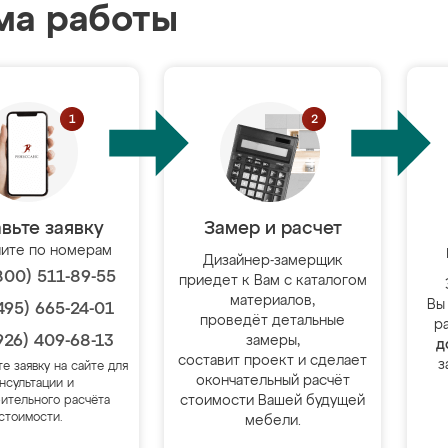
ма работы
вьте заявку
Замер и расчет
ите по номерам
Дизайнер-замерщик
800) 511-89-55
приедет к Вам с каталогом
материалов,
Вы
495) 665-24-01
проведёт детальные
р
926) 409-68-13
замеры,
д
составит проект и сделает
з
те заявку на сайте для
окончательный расчёт
нсультации и
стоимости Вашей будущей
ительного расчёта
стоимости.
мебели.