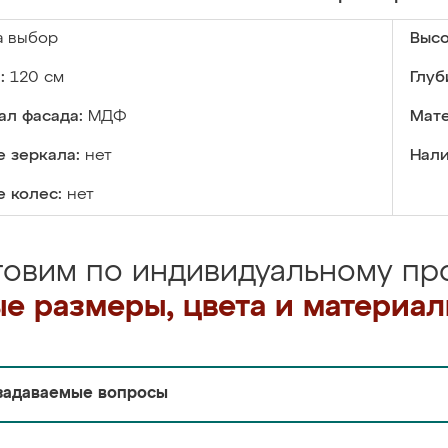
а выбор
Высо
:
120 см
Глуб
ал фасада:
МДФ
Мате
 зеркала:
нет
Нали
 колес:
нет
товим по индивидуальному про
е размеры, цвета и материа
задаваемые вопросы