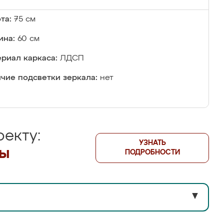
та:
75 см
ина:
60 см
риал каркаса:
ЛДСП
чие подсветки зеркала:
нет
екту:
УЗНАТЬ
лы
ПОДРОБНОСТИ
▼