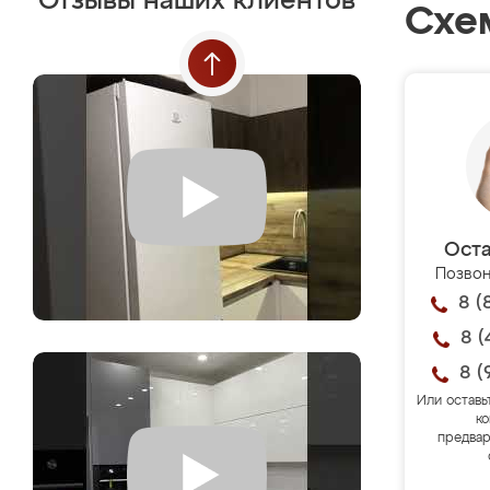
Отзывы наших клиентов
Схе
Оста
Позвон
8 (
8 (
8 (
Или оставь
ко
предвар