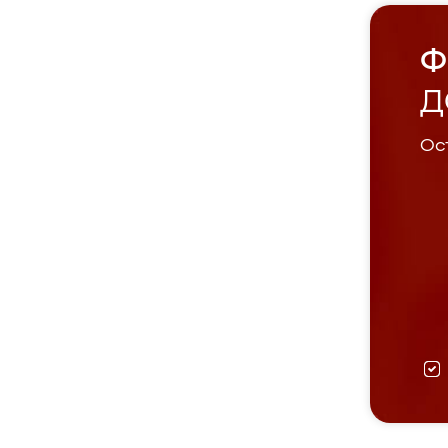
Ф
Д
Ост