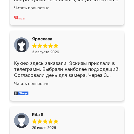
вполне довольна. Служит кухня уже почти
Читать полностью
два года, нареканий нет.
Ярослава
3 августа 2026
Кухню здесь заказали. Эскизы прислали в
телеграмм. Выбрали наиболее подходящий.
Согласовали день для замера. Через 3
недели кухня была уже готова. Остались
Читать полностью
довольны работой. Спасибо Ренессанс
мебель за качественную работу!
Rita S.
29 июля 2026