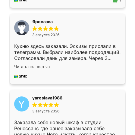
предложил по моему эскизу самый
1
подходящий вариант шкафа. Немного его
видоизменил, получилось даже лучше, чем
я хотела.
Ярослава
3 августа 2026
Кухню здесь заказали. Эскизы прислали в
телеграмм. Выбрали наиболее подходящий.
Согласовали день для замера. Через 3
недели кухня была уже готова. Остались
Читать полностью
довольны работой. Спасибо Ренессанс
мебель за качественную работу!
yaroslava1986
3 августа 2026
Заказала себе новый шкаф в студии
Ренессанс где ранее заказывала себе
новую кухню.Чего искать, когда качеством