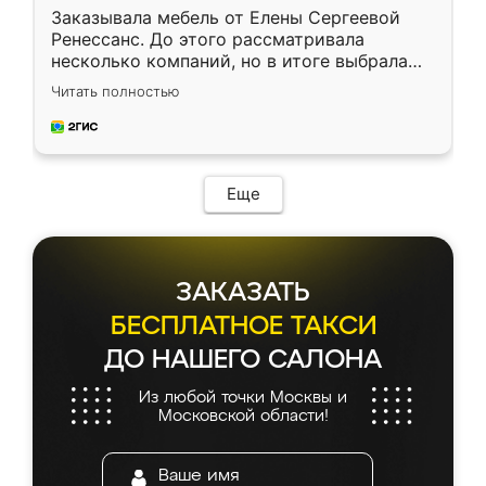
Заказывала мебель от Елены Сергеевой
Ренессанс. До этого рассматривала
несколько компаний, но в итоге выбрала
эту. Сначала обговорили условия, потом
Читать полностью
приехал замерщик, всё спокойно объяснил
и снял размеры. Изготовили в срок, с
доставкой тоже никаких проблем не
возникло. Сборку выполнили аккуратно,
мебель сразу встала на свое место без
Еще
каких-либо доработок. Качеством осталась
довольна, все выглядит так, как и ожидала.
ЗАКАЗАТЬ
БЕСПЛАТНОЕ ТАКСИ
ДО НАШЕГО САЛОНА
Из любой точки Москвы и
Московской области!