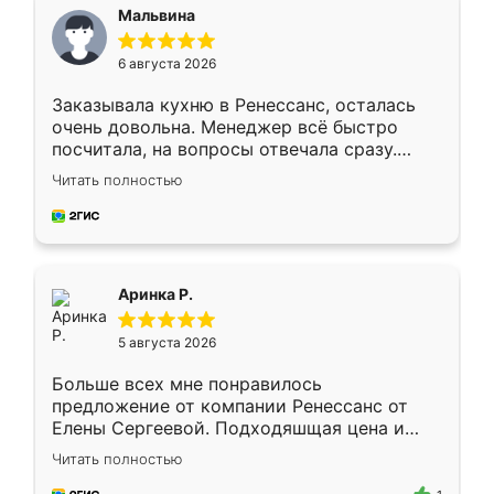
Мальвина
6 августа 2026
Заказывала кухню в Ренессанс, осталась
очень довольна. Менеджер всё быстро
посчитала, на вопросы отвечала сразу.
Замерщик приехал в субботу, подошёл к
Читать полностью
делу со всей ответственностью. Собрали
за день, ребята работали аккуратно, даже
пыли почти не было. Качество отличное,
ящики ходят плавно, ничего не скрипит.
Всё подошло как влитое.
Аринка Р.
5 августа 2026
Больше всех мне понравилось
предложение от компании Ренессанс от
Елены Сергеевой. Подходяшщая цена и
короткие сроки изготовления. Приехавший
Читать полностью
для замера сотрудник Владислав