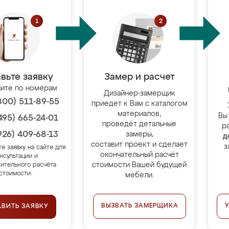
вьте заявку
Замер и расчет
ите по номерам
Дизайнер-замерщик
800) 511-89-55
приедет к Вам с каталогом
материалов,
Вы
495) 665-24-01
проведёт детальные
р
926) 409-68-13
замеры,
д
составит проект и сделает
з
те заявку на сайте для
окончательный расчёт
нсультации и
стоимости Вашей будущей
ительного расчёта
стоимости.
мебели.
ВЫЗВАТЬ ЗАМЕРЩИКА
АВИТЬ ЗАЯВКУ