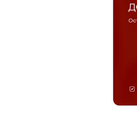
Д
Ост