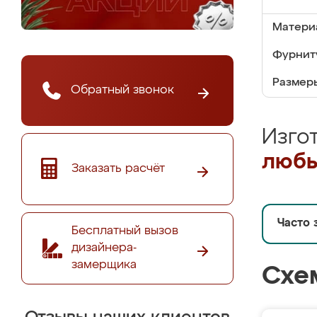
Матери
Фурнит
Размер
Обратный звонок
Изго
любы
Заказать расчёт
Часто 
Бесплатный вызов
дизайнера-
замерщика
Схе