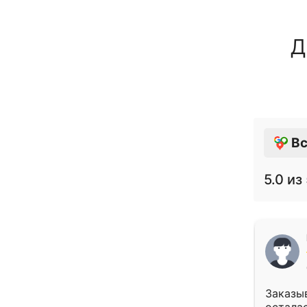
Д
Вс
5.0
из 
Заказыв