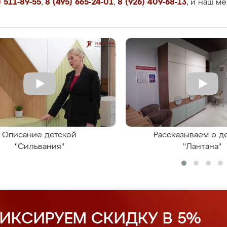
 511-89-55
,
8 (495) 665-24-01
,
8 (926) 409-68-13
, и наш м
Описание детской
Рассказываем о д
"Сильвания"
"Лантана"
ИКСИРУЕМ СКИДКУ В 5%