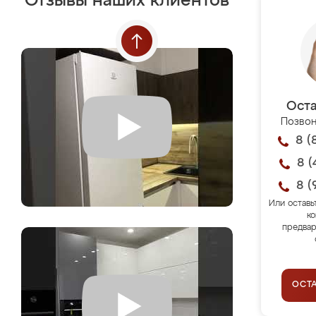
Отзывы наших клиентов
Оста
Позвон
8 (
8 (
8 (
Или оставь
ко
предвар
ОСТ