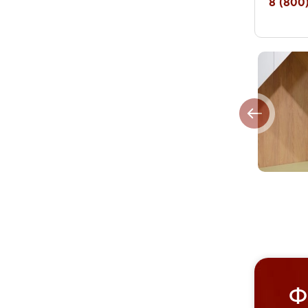
8 (800)
Ф