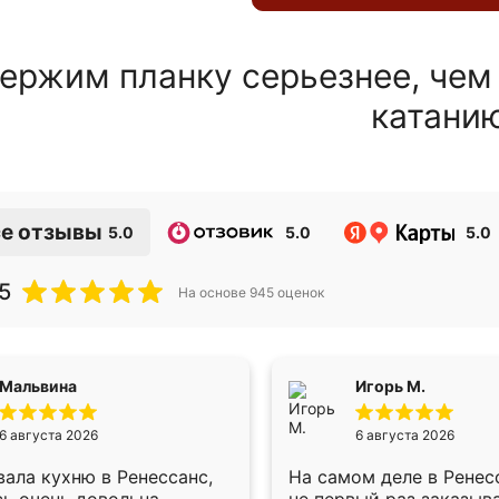
ержим планку серьезнее, чем
катани
е отзывы
5.0
5.0
5.0
5
На основе
945
оценок
Мальвина
Игорь М.
6 августа 2026
6 августа 2026
ала кухню в Ренессанс,
На самом деле в Ренес