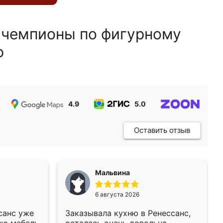
 чемпионы по фигурному
ю
4.9
5.0
5.0
Оставить отзыв
Мальвина
6 августа 2026
санс уже
Заказывала кухню в Ренессанс,