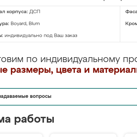
ал корпуса:
ДСП
Фаса
ура:
Boyard, Blum
Кром
ы:
индивидуально под Ваш заказ
товим по индивидуальному про
е размеры, цвета и материа
задаваемые вопросы
ма работы