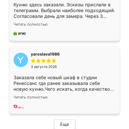
Кухню здесь заказали. Эскизы прислали в
телеграмм. Выбрали наиболее подходящий.
Согласовали день для замера. Через 3
недели кухня была уже готова. Остались
Читать полностью
довольны работой. Спасибо Ренессанс
мебель за качественную работу!
yaroslava1986
3 августа 2026
Заказала себе новый шкаф в студии
Ренессанс где ранее заказывала себе
новую кухню.Чего искать, когда качеством
вполне довольна. Служит кухня уже почти
Читать полностью
два года, нареканий нет.
Еще