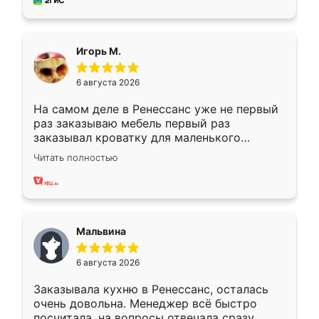
за день, ребята работали аккуратно, даже
пыли почти не было. Качество отличное,
ящики ходят плавно, ничего не скрипит.
Всё подошло как влитое.
Игорь М.
6 августа 2026
На самом деле в Ренессанс уже не первый
раз заказываю мебель первый раз
заказывал кроватку для маленького
ребёнка при его рождении ,во второй раз
Читать полностью
заказал шкаф-купе. По качеству очень
хорошее сборка достаточно быстрая,
также адекватные цены. До этого
сравнивал с разными конкурентами в этом
сегменте ,выбор у конкурентов куда
Мальвина
меньше, здесь же он более разнообразный.
Мне нравится ,если что-то потребуется из
6 августа 2026
мебели буду заказывать только здесь.
Заказывала кухню в Ренессанс, осталась
очень довольна. Менеджер всё быстро
посчитала, на вопросы отвечала сразу.