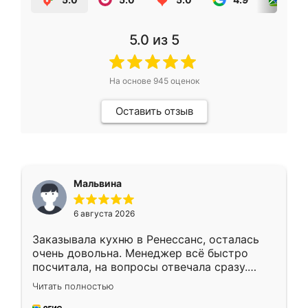
5.0
из 5
На основе
945
оценок
Оставить отзыв
Мальвина
6 августа 2026
Заказывала кухню в Ренессанс, осталась
очень довольна. Менеджер всё быстро
посчитала, на вопросы отвечала сразу.
Замерщик приехал в субботу, подошёл к
Читать полностью
делу со всей ответственностью. Собрали