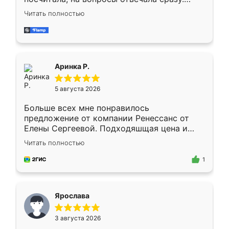
Замерщик приехал в субботу, подошёл к
Читать полностью
делу со всей ответственностью. Собрали
за день, ребята работали аккуратно, даже
пыли почти не было. Качество отличное,
ящики ходят плавно, ничего не скрипит.
Всё подошло как влитое.
Аринка Р.
5 августа 2026
Больше всех мне понравилось
предложение от компании Ренессанс от
Елены Сергеевой. Подходяшщая цена и
короткие сроки изготовления. Приехавший
Читать полностью
для замера сотрудник Владислав
предложил по моему эскизу самый
1
подходящий вариант шкафа. Немного его
видоизменил, получилось даже лучше, чем
я хотела.
Ярослава
3 августа 2026