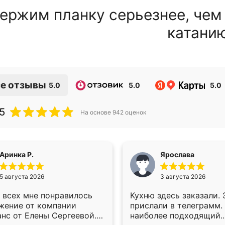
ержим планку серьезнее, чем
катани
е отзывы
5.0
5.0
5.0
5
На основе
942
оценок
Аринка Р.
Ярослава
5 августа 2026
3 августа 2026
 всех мне понравилось
Кухню здесь заказали.
жение от компании
прислали в телеграмм.
анс от Елены Сергеевой.
наиболее подходящий.