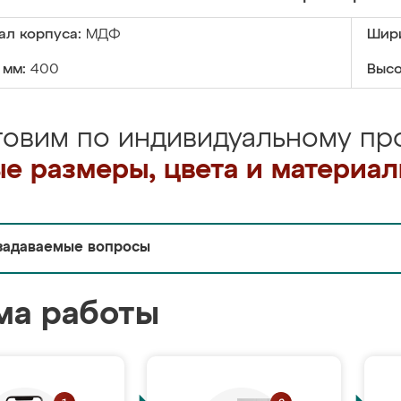
ал корпуса:
МДФ
Шири
 мм:
400
Высо
товим по индивидуальному про
е размеры, цвета и материа
задаваемые вопросы
ма работы