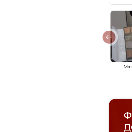
Мат
Ф
Д