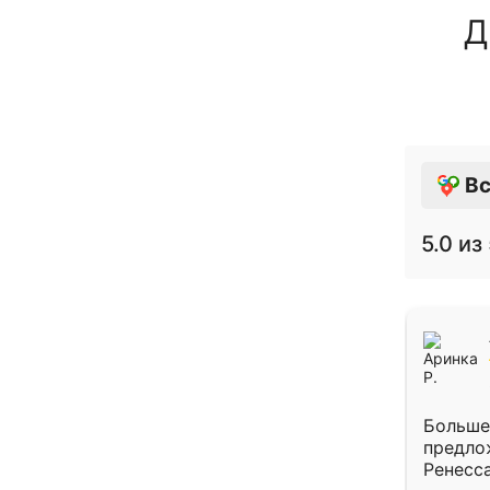
Д
Вс
5.0
из 
Больше
предло
Ренесс