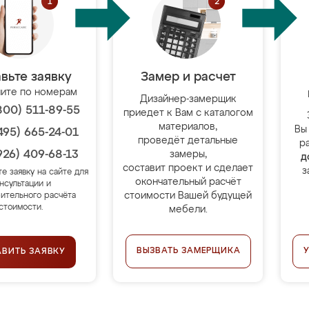
вьте заявку
Замер и расчет
ите по номерам
Дизайнер-замерщик
800) 511-89-55
приедет к Вам с каталогом
материалов,
Вы
495) 665-24-01
проведёт детальные
р
926) 409-68-13
замеры,
д
составит проект и сделает
з
те заявку на сайте для
окончательный расчёт
нсультации и
стоимости Вашей будущей
ительного расчёта
стоимости.
мебели.
ВЫЗВАТЬ ЗАМЕРЩИКА
АВИТЬ ЗАЯВКУ