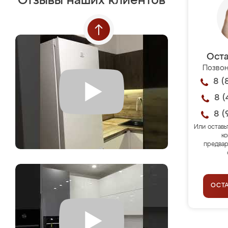
Отзывы наших клиентов
Оста
Позвон
8 (
8 (
8 (
Или оставь
ко
предвар
ОСТ