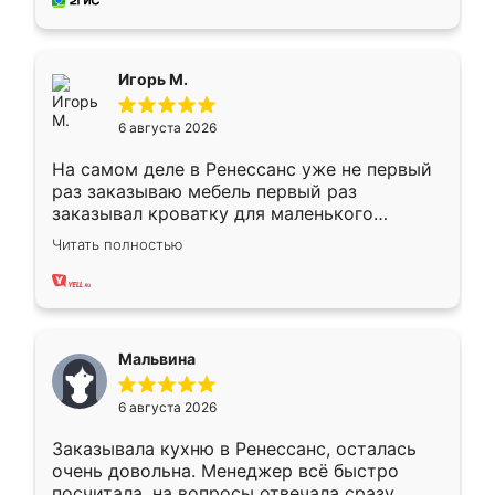
за день, ребята работали аккуратно, даже
пыли почти не было. Качество отличное,
ящики ходят плавно, ничего не скрипит.
Всё подошло как влитое.
Игорь М.
6 августа 2026
На самом деле в Ренессанс уже не первый
раз заказываю мебель первый раз
заказывал кроватку для маленького
ребёнка при его рождении ,во второй раз
Читать полностью
заказал шкаф-купе. По качеству очень
хорошее сборка достаточно быстрая,
также адекватные цены. До этого
сравнивал с разными конкурентами в этом
сегменте ,выбор у конкурентов куда
Мальвина
меньше, здесь же он более разнообразный.
Мне нравится ,если что-то потребуется из
6 августа 2026
мебели буду заказывать только здесь.
Заказывала кухню в Ренессанс, осталась
очень довольна. Менеджер всё быстро
посчитала, на вопросы отвечала сразу.