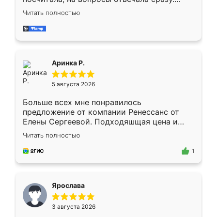
Замерщик приехал в субботу, подошёл к
Читать полностью
делу со всей ответственностью. Собрали
за день, ребята работали аккуратно, даже
пыли почти не было. Качество отличное,
ящики ходят плавно, ничего не скрипит.
Всё подошло как влитое.
Аринка Р.
5 августа 2026
Больше всех мне понравилось
предложение от компании Ренессанс от
Елены Сергеевой. Подходяшщая цена и
короткие сроки изготовления. Приехавший
Читать полностью
для замера сотрудник Владислав
предложил по моему эскизу самый
1
подходящий вариант шкафа. Немного его
видоизменил, получилось даже лучше, чем
я хотела.
Ярослава
3 августа 2026