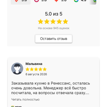
5.0
из 5
На основе
945
оценок
Оставить отзыв
Мальвина
6 августа 2026
Заказывала кухню в Ренессанс, осталась
очень довольна. Менеджер всё быстро
посчитала, на вопросы отвечала сразу.
Замерщик приехал в субботу, подошёл к
Читать полностью
делу со всей ответственностью. Собрали