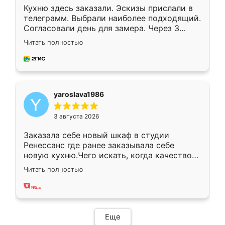
Кухню здесь заказали. Эскизы прислали в
телеграмм. Выбрали наиболее подходящий.
Согласовали день для замера. Через 3
недели кухня была уже готова. Остались
Читать полностью
довольны работой. Спасибо Ренессанс
мебель за качественную работу!
yaroslava1986
3 августа 2026
Заказала себе новый шкаф в студии
Ренессанс где ранее заказывала себе
новую кухню.Чего искать, когда качеством
вполне довольна. Служит кухня уже почти
Читать полностью
два года, нареканий нет.
Еще