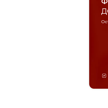
Ф
Д
Ост