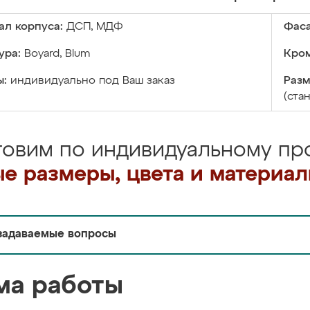
ал корпуса:
ДСП, МДФ
Фаса
ура:
Boyard, Blum
Кром
ы:
индивидуально под Ваш заказ
Разм
(ста
товим по индивидуальному про
е размеры, цвета и материа
задаваемые вопросы
ма работы