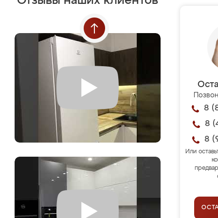
Отзывы наших клиентов
Оста
Позвон
8 (
8 (
8 (
Или оставь
ко
предвар
ОСТ