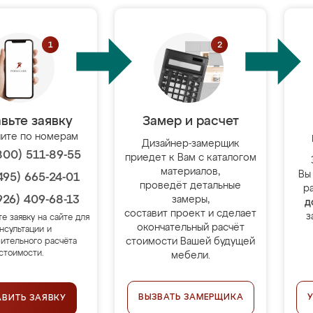
вьте заявку
Замер и расчет
ите по номерам
Дизайнер-замерщик
800) 511-89-55
приедет к Вам с каталогом
материалов,
Вы
495) 665-24-01
проведёт детальные
р
926) 409-68-13
замеры,
д
составит проект и сделает
з
те заявку на сайте для
окончательный расчёт
нсультации и
стоимости Вашей будущей
ительного расчёта
стоимости.
мебели.
ВЫЗВАТЬ ЗАМЕРЩИКА
АВИТЬ ЗАЯВКУ