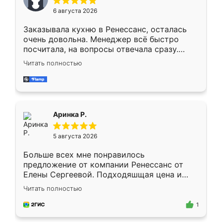
Мне нравится ,если что-то потребуется из
6 августа 2026
мебели буду заказывать только здесь.
Заказывала кухню в Ренессанс, осталась
очень довольна. Менеджер всё быстро
посчитала, на вопросы отвечала сразу.
Замерщик приехал в субботу, подошёл к
Читать полностью
делу со всей ответственностью. Собрали
за день, ребята работали аккуратно, даже
пыли почти не было. Качество отличное,
ящики ходят плавно, ничего не скрипит.
Всё подошло как влитое.
Аринка Р.
5 августа 2026
Больше всех мне понравилось
предложение от компании Ренессанс от
Елены Сергеевой. Подходяшщая цена и
короткие сроки изготовления. Приехавший
Читать полностью
для замера сотрудник Владислав
предложил по моему эскизу самый
1
подходящий вариант шкафа. Немного его