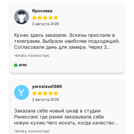
видоизменил, получилось даже лучше, чем
я хотела.
Ярослава
3 августа 2026
Кухню здесь заказали. Эскизы прислали в
телеграмм. Выбрали наиболее подходящий.
Согласовали день для замера. Через 3
недели кухня была уже готова. Остались
Читать полностью
довольны работой. Спасибо Ренессанс
мебель за качественную работу!
yaroslava1986
3 августа 2026
Заказала себе новый шкаф в студии
Ренессанс где ранее заказывала себе
новую кухню.Чего искать, когда качеством
вполне довольна. Служит кухня уже почти
Читать полностью