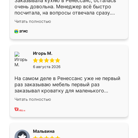
Заказывала кухню в Ренессанс, осталась
очень довольна. Менеджер всё быстро
посчитала, на вопросы отвечала сразу.
Замерщик приехал в субботу, подошёл к
Читать полностью
делу со всей ответственностью. Собрали
за день, ребята работали аккуратно, даже
пыли почти не было. Качество отличное,
ящики ходят плавно, ничего не скрипит.
Всё подошло как влитое.
Игорь М.
6 августа 2026
На самом деле в Ренессанс уже не первый
раз заказываю мебель первый раз
заказывал кроватку для маленького
ребёнка при его рождении ,во второй раз
Читать полностью
заказал шкаф-купе. По качеству очень
хорошее сборка достаточно быстрая,
также адекватные цены. До этого
сравнивал с разными конкурентами в этом
сегменте ,выбор у конкурентов куда
Мальвина
меньше, здесь же он более разнообразный.