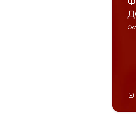
Ф
Д
Ост