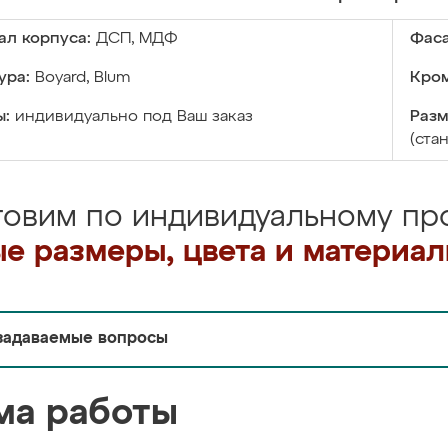
ал корпуса:
ДСП, МДФ
Фаса
ура:
Boyard, Blum
Кром
ы:
индивидуально под Ваш заказ
Разм
(ста
товим по индивидуальному про
е размеры, цвета и материа
задаваемые вопросы
ма работы