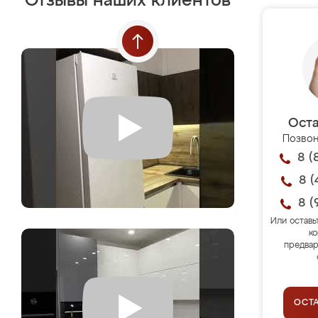
Отзывы наших клиентов
Оста
Позвон
8 (
8 (
8 (
Или оставь
ко
предвар
ОСТ