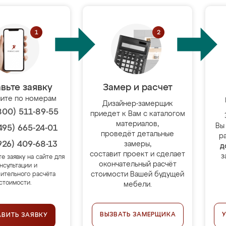
вьте заявку
Замер и расчет
ите по номерам
Дизайнер-замерщик
800) 511-89-55
приедет к Вам с каталогом
материалов,
Вы
495) 665-24-01
проведёт детальные
р
926) 409-68-13
замеры,
д
составит проект и сделает
з
те заявку на сайте для
окончательный расчёт
нсультации и
стоимости Вашей будущей
ительного расчёта
стоимости.
мебели.
ВЫЗВАТЬ ЗАМЕРЩИКА
АВИТЬ ЗАЯВКУ