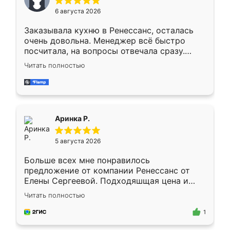
Мне нравится ,если что-то потребуется из
6 августа 2026
мебели буду заказывать только здесь.
Заказывала кухню в Ренессанс, осталась
очень довольна. Менеджер всё быстро
посчитала, на вопросы отвечала сразу.
Замерщик приехал в субботу, подошёл к
Читать полностью
делу со всей ответственностью. Собрали
за день, ребята работали аккуратно, даже
пыли почти не было. Качество отличное,
ящики ходят плавно, ничего не скрипит.
Всё подошло как влитое.
Аринка Р.
5 августа 2026
Больше всех мне понравилось
предложение от компании Ренессанс от
Елены Сергеевой. Подходяшщая цена и
короткие сроки изготовления. Приехавший
Читать полностью
для замера сотрудник Владислав
предложил по моему эскизу самый
1
подходящий вариант шкафа. Немного его