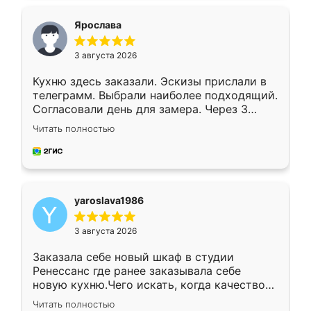
видоизменил, получилось даже лучше, чем
я хотела.
Ярослава
3 августа 2026
Кухню здесь заказали. Эскизы прислали в
телеграмм. Выбрали наиболее подходящий.
Согласовали день для замера. Через 3
недели кухня была уже готова. Остались
Читать полностью
довольны работой. Спасибо Ренессанс
мебель за качественную работу!
yaroslava1986
3 августа 2026
Заказала себе новый шкаф в студии
Ренессанс где ранее заказывала себе
новую кухню.Чего искать, когда качеством
вполне довольна. Служит кухня уже почти
Читать полностью