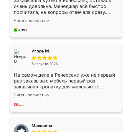
Заказывала кухню в Ренессанс, осталась
очень довольна. Менеджер всё быстро
посчитала, на вопросы отвечала сразу.
Замерщик приехал в субботу, подошёл к
Читать полностью
делу со всей ответственностью. Собрали
за день, ребята работали аккуратно, даже
пыли почти не было. Качество отличное,
ящики ходят плавно, ничего не скрипит.
Всё подошло как влитое.
Игорь М.
6 августа 2026
На самом деле в Ренессанс уже не первый
раз заказываю мебель первый раз
заказывал кроватку для маленького
ребёнка при его рождении ,во второй раз
Читать полностью
заказал шкаф-купе. По качеству очень
хорошее сборка достаточно быстрая,
также адекватные цены. До этого
сравнивал с разными конкурентами в этом
сегменте ,выбор у конкурентов куда
Мальвина
меньше, здесь же он более разнообразный.