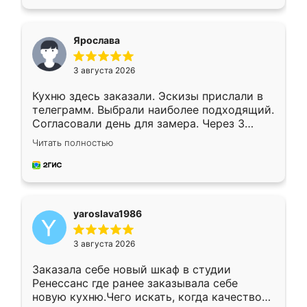
подходящий вариант шкафа. Немного его
видоизменил, получилось даже лучше, чем
я хотела.
Ярослава
3 августа 2026
Кухню здесь заказали. Эскизы прислали в
телеграмм. Выбрали наиболее подходящий.
Согласовали день для замера. Через 3
недели кухня была уже готова. Остались
Читать полностью
довольны работой. Спасибо Ренессанс
мебель за качественную работу!
yaroslava1986
3 августа 2026
Заказала себе новый шкаф в студии
Ренессанс где ранее заказывала себе
новую кухню.Чего искать, когда качеством