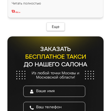
вполне довольна. Служит кухня уже почти
Читать полностью
два года, нареканий нет.
Еще
ЗАКАЗАТЬ
БЕСПЛАТНОЕ ТАКСИ
ДО НАШЕГО САЛОНА
Из любой точки Москвы и
Московской области!