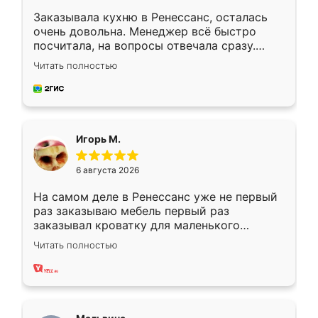
Заказывала кухню в Ренессанс, осталась
очень довольна. Менеджер всё быстро
посчитала, на вопросы отвечала сразу.
Замерщик приехал в субботу, подошёл к
Читать полностью
делу со всей ответственностью. Собрали
за день, ребята работали аккуратно, даже
пыли почти не было. Качество отличное,
ящики ходят плавно, ничего не скрипит.
Всё подошло как влитое.
Игорь М.
6 августа 2026
На самом деле в Ренессанс уже не первый
раз заказываю мебель первый раз
заказывал кроватку для маленького
ребёнка при его рождении ,во второй раз
Читать полностью
заказал шкаф-купе. По качеству очень
хорошее сборка достаточно быстрая,
также адекватные цены. До этого
сравнивал с разными конкурентами в этом
сегменте ,выбор у конкурентов куда