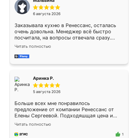
Мальвина
меньше, здесь же он более разнообразный.
Мне нравится ,если что-то потребуется из
6 августа 2026
мебели буду заказывать только здесь.
Заказывала кухню в Ренессанс, осталась
очень довольна. Менеджер всё быстро
посчитала, на вопросы отвечала сразу.
Замерщик приехал в субботу, подошёл к
Читать полностью
делу со всей ответственностью. Собрали
за день, ребята работали аккуратно, даже
пыли почти не было. Качество отличное,
ящики ходят плавно, ничего не скрипит.
Всё подошло как влитое.
Аринка Р.
5 августа 2026
Больше всех мне понравилось
предложение от компании Ренессанс от
Елены Сергеевой. Подходяшщая цена и
короткие сроки изготовления. Приехавший
Читать полностью
для замера сотрудник Владислав
предложил по моему эскизу самый
1