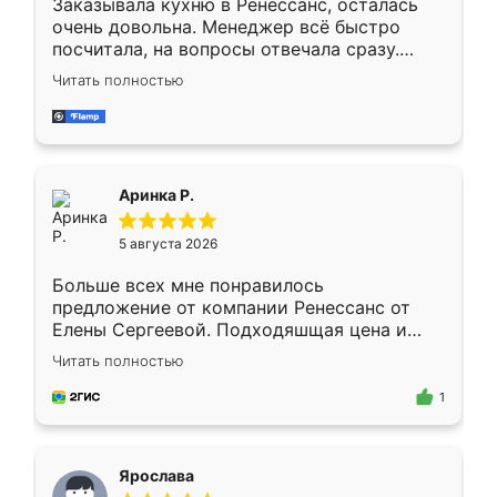
Заказывала кухню в Ренессанс, осталась
очень довольна. Менеджер всё быстро
посчитала, на вопросы отвечала сразу.
Замерщик приехал в субботу, подошёл к
Читать полностью
делу со всей ответственностью. Собрали
за день, ребята работали аккуратно, даже
пыли почти не было. Качество отличное,
ящики ходят плавно, ничего не скрипит.
Всё подошло как влитое.
Аринка Р.
5 августа 2026
Больше всех мне понравилось
предложение от компании Ренессанс от
Елены Сергеевой. Подходяшщая цена и
короткие сроки изготовления. Приехавший
Читать полностью
для замера сотрудник Владислав
предложил по моему эскизу самый
1
подходящий вариант шкафа. Немного его
видоизменил, получилось даже лучше, чем
я хотела.
Ярослава