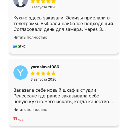
3 августа 2026
Кухню здесь заказали. Эскизы прислали в
телеграмм. Выбрали наиболее подходящий.
Согласовали день для замера. Через 3
недели кухня была уже готова. Остались
Читать полностью
довольны работой. Спасибо Ренессанс
мебель за качественную работу!
yaroslava1986
3 августа 2026
Заказала себе новый шкаф в студии
Ренессанс где ранее заказывала себе
новую кухню.Чего искать, когда качеством
вполне довольна. Служит кухня уже почти
Читать полностью
два года, нареканий нет.