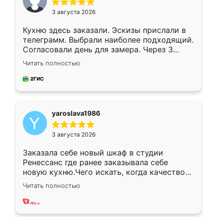
3 августа 2026
Кухню здесь заказали. Эскизы прислали в
телеграмм. Выбрали наиболее подходящий.
Согласовали день для замера. Через 3
недели кухня была уже готова. Остались
Читать полностью
довольны работой. Спасибо Ренессанс
мебель за качественную работу!
yaroslava1986
3 августа 2026
Заказала себе новый шкаф в студии
Ренессанс где ранее заказывала себе
новую кухню.Чего искать, когда качеством
вполне довольна. Служит кухня уже почти
Читать полностью
два года, нареканий нет.