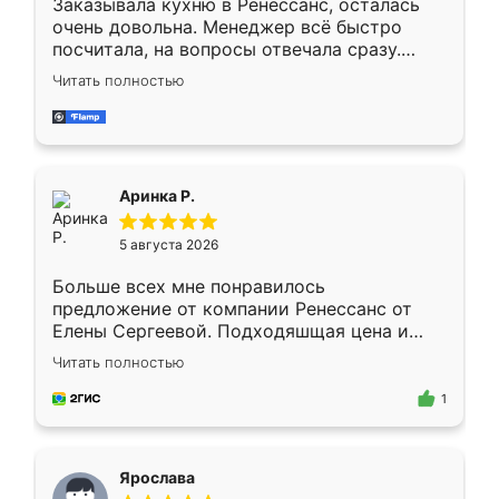
Заказывала кухню в Ренессанс, осталась
очень довольна. Менеджер всё быстро
посчитала, на вопросы отвечала сразу.
Замерщик приехал в субботу, подошёл к
Читать полностью
делу со всей ответственностью. Собрали
за день, ребята работали аккуратно, даже
пыли почти не было. Качество отличное,
ящики ходят плавно, ничего не скрипит.
Всё подошло как влитое.
Аринка Р.
5 августа 2026
Больше всех мне понравилось
предложение от компании Ренессанс от
Елены Сергеевой. Подходяшщая цена и
короткие сроки изготовления. Приехавший
Читать полностью
для замера сотрудник Владислав
предложил по моему эскизу самый
1
подходящий вариант шкафа. Немного его
видоизменил, получилось даже лучше, чем
я хотела.
Ярослава