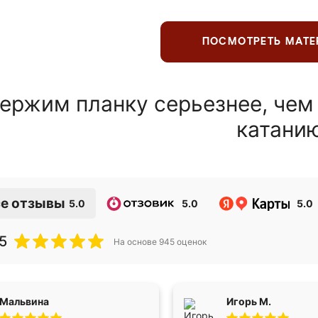
ПОСМОТРЕТЬ МАТ
ержим планку серьезнее, чем
катани
е отзывы
5.0
5.0
5.0
5
На основе
945
оценок
Мальвина
Игорь М.