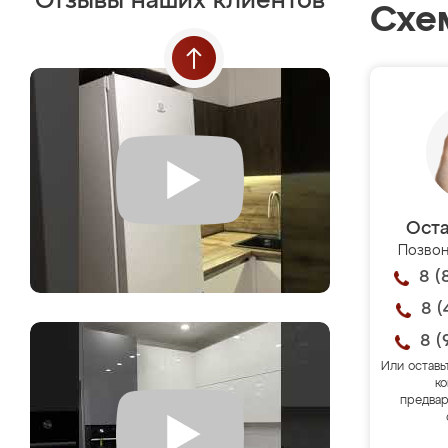
Отзывы наших клиентов
Схе
Оста
Позвон
8 (
8 (
8 (
Или оставь
ко
предвар