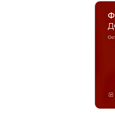
Ф
Д
Ост