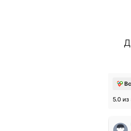
Д
Вс
5.0
из 