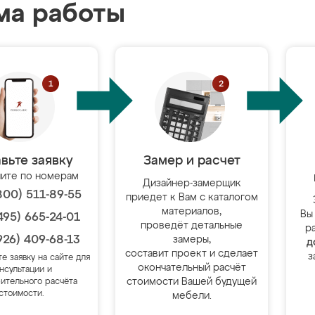
ма работы
вьте заявку
Замер и расчет
ите по номерам
Дизайнер-замерщик
800) 511-89-55
приедет к Вам с каталогом
материалов,
Вы
495) 665-24-01
проведёт детальные
р
926) 409-68-13
замеры,
д
составит проект и сделает
з
те заявку на сайте для
окончательный расчёт
нсультации и
стоимости Вашей будущей
ительного расчёта
стоимости.
мебели.