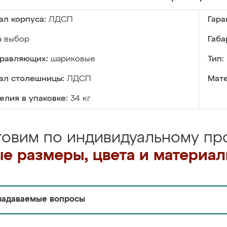
ал корпуса:
ЛДСП
Гара
а выбор
Габа
правляющих:
шариковые
Тип:
ал столешницы:
ЛДСП
Мате
елия в упаковке:
34 кг
товим по индивидуальному про
е размеры, цвета и материа
задаваемые вопросы