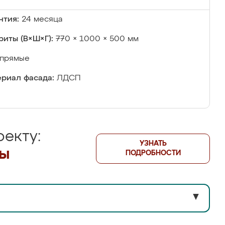
нтия:
24 месяца
риты (В×Ш×Г):
770 × 1000 × 500 мм
прямые
риал фасада:
ЛДСП
екту:
УЗНАТЬ
лы
ПОДРОБНОСТИ
▼