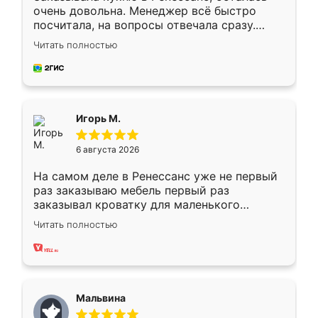
очень довольна. Менеджер всё быстро
посчитала, на вопросы отвечала сразу.
Замерщик приехал в субботу, подошёл к
Читать полностью
делу со всей ответственностью. Собрали
за день, ребята работали аккуратно, даже
пыли почти не было. Качество отличное,
ящики ходят плавно, ничего не скрипит.
Всё подошло как влитое.
Игорь М.
6 августа 2026
На самом деле в Ренессанс уже не первый
раз заказываю мебель первый раз
заказывал кроватку для маленького
ребёнка при его рождении ,во второй раз
Читать полностью
заказал шкаф-купе. По качеству очень
хорошее сборка достаточно быстрая,
также адекватные цены. До этого
сравнивал с разными конкурентами в этом
сегменте ,выбор у конкурентов куда
Мальвина
меньше, здесь же он более разнообразный.