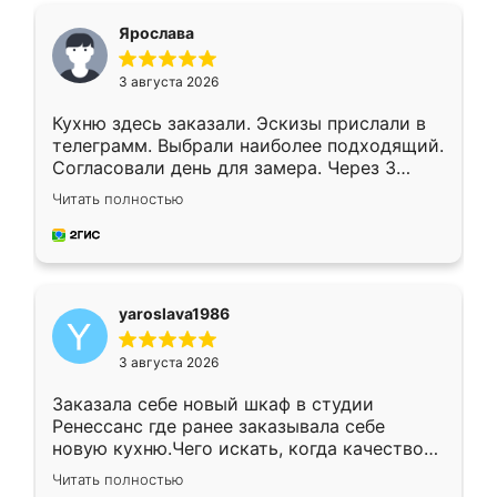
я хотела.
Ярослава
3 августа 2026
Кухню здесь заказали. Эскизы прислали в
телеграмм. Выбрали наиболее подходящий.
Согласовали день для замера. Через 3
недели кухня была уже готова. Остались
Читать полностью
довольны работой. Спасибо Ренессанс
мебель за качественную работу!
yaroslava1986
3 августа 2026
Заказала себе новый шкаф в студии
Ренессанс где ранее заказывала себе
новую кухню.Чего искать, когда качеством
вполне довольна. Служит кухня уже почти
Читать полностью
два года, нареканий нет.