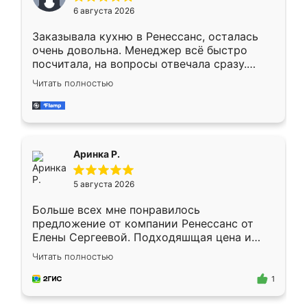
Мне нравится ,если что-то потребуется из
6 августа 2026
мебели буду заказывать только здесь.
Заказывала кухню в Ренессанс, осталась
очень довольна. Менеджер всё быстро
посчитала, на вопросы отвечала сразу.
Замерщик приехал в субботу, подошёл к
Читать полностью
делу со всей ответственностью. Собрали
за день, ребята работали аккуратно, даже
пыли почти не было. Качество отличное,
ящики ходят плавно, ничего не скрипит.
Всё подошло как влитое.
Аринка Р.
5 августа 2026
Больше всех мне понравилось
предложение от компании Ренессанс от
Елены Сергеевой. Подходяшщая цена и
короткие сроки изготовления. Приехавший
Читать полностью
для замера сотрудник Владислав
предложил по моему эскизу самый
1
подходящий вариант шкафа. Немного его
видоизменил, получилось даже лучше, чем