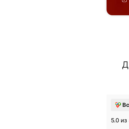
Д
Вс
5.0
из 