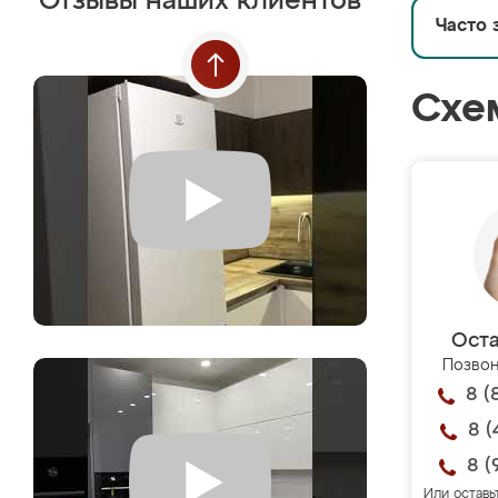
Отзывы наших клиентов
Часто 
Схе
Оста
Позвон
8 (
8 (
8 (
Или оставь