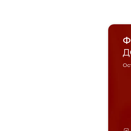
Ф
Д
Ост