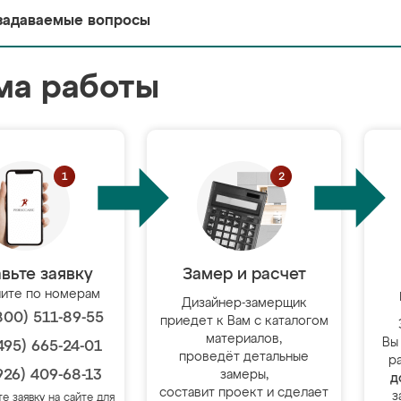
задаваемые вопросы
ма работы
вьте заявку
Замер и расчет
ите по номерам
Дизайнер-замерщик
800) 511-89-55
приедет к Вам с каталогом
материалов,
Вы
495) 665-24-01
проведёт детальные
р
926) 409-68-13
замеры,
д
составит проект и сделает
з
те заявку на сайте для