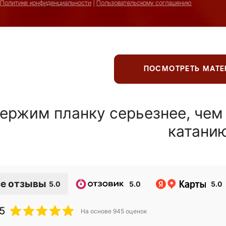
Политике конфиденциальности
|
Пользовательскому соглашению
ПОСМОТРЕТЬ МАТ
ержим планку серьезнее, чем
катани
е отзывы
5.0
5.0
5.0
5
На основе
945
оценок