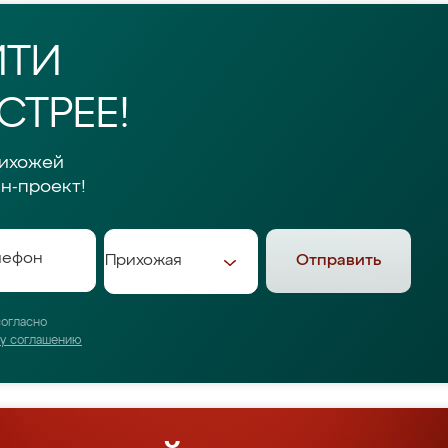
ЙТИ
ТРЕЕ!
рихожей
н-проект!
Отправить
согласно
му соглашению