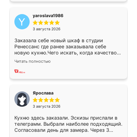
yaroslava1986
3 августа 2026
Заказала себе новый шкаф в студии
Ренессанс где ранее заказывала себе
новую кухню.Чего искать, когда качеством
вполне довольна. Служит кухня уже почти
Читать полностью
два года, нареканий нет.
Ярослава
3 августа 2026
Кухню здесь заказали. Эскизы прислали в
телеграмм. Выбрали наиболее подходящий.
Согласовали день для замера. Через 3
недели кухня была уже готова. Остались