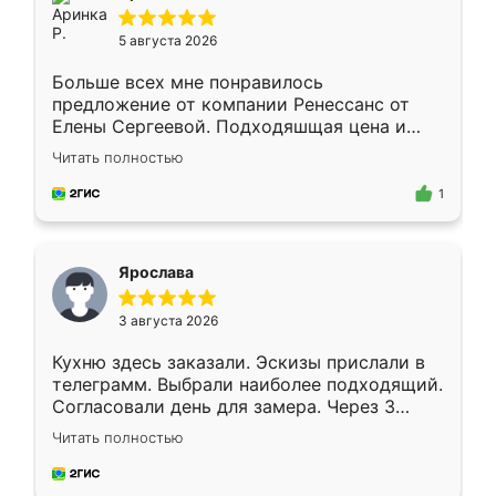
5 августа 2026
Больше всех мне понравилось
предложение от компании Ренессанс от
Елены Сергеевой. Подходяшщая цена и
короткие сроки изготовления. Приехавший
Читать полностью
для замера сотрудник Владислав
предложил по моему эскизу самый
1
подходящий вариант шкафа. Немного его
видоизменил, получилось даже лучше, чем
я хотела.
Ярослава
3 августа 2026
Кухню здесь заказали. Эскизы прислали в
телеграмм. Выбрали наиболее подходящий.
Согласовали день для замера. Через 3
недели кухня была уже готова. Остались
Читать полностью
довольны работой. Спасибо Ренессанс
мебель за качественную работу!