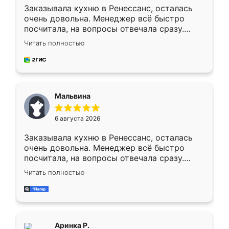
Заказывала кухню в Ренессанс, осталась
очень довольна. Менеджер всё быстро
посчитала, на вопросы отвечала сразу.
Замерщик приехал в субботу, подошёл к
Читать полностью
делу со всей ответственностью. Собрали
за день, ребята работали аккуратно, даже
пыли почти не было. Качество отличное,
ящики ходят плавно, ничего не скрипит.
Всё подошло как влитое.
Мальвина
6 августа 2026
Заказывала кухню в Ренессанс, осталась
очень довольна. Менеджер всё быстро
посчитала, на вопросы отвечала сразу.
Замерщик приехал в субботу, подошёл к
Читать полностью
делу со всей ответственностью. Собрали
за день, ребята работали аккуратно, даже
пыли почти не было. Качество отличное,
ящики ходят плавно, ничего не скрипит.
Всё подошло как влитое.
Аринка Р.