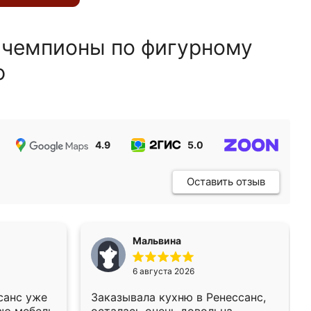
 чемпионы по фигурному
ю
4.9
5.0
5.0
Оставить отзыв
Мальвина
6 августа 2026
санс уже
Заказывала кухню в Ренессанс,