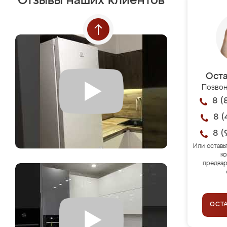
Отзывы наших клиентов
Оста
Позвон
8 (
8 (
8 (
Или оставь
ко
предвар
ОСТ