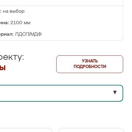
:
на выбор
ина:
2100 мм
риал:
ЛДСП/МДФ
екту:
УЗНАТЬ
лы
ПОДРОБНОСТИ
▼