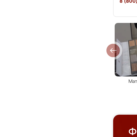
8 (800)
Мат
Ф