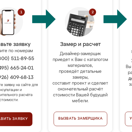
вьте заявку
Замер и расчет
ите по номерам
Дизайнер-замерщик
800) 511-89-55
приедет к Вам с каталогом
материалов,
Вы
495) 665-24-01
проведёт детальные
р
926) 409-68-13
замеры,
д
составит проект и сделает
з
те заявку на сайте для
окончательный расчёт
нсультации и
стоимости Вашей будущей
ительного расчёта
стоимости.
мебели.
ВЫЗВАТЬ ЗАМЕРЩИКА
АВИТЬ ЗАЯВКУ