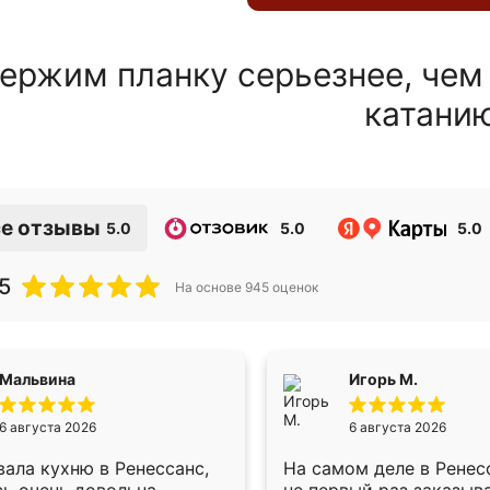
ержим планку серьезнее, чем
катани
е отзывы
5.0
5.0
5.0
5
На основе
945
оценок
Мальвина
Игорь М.
6 августа 2026
6 августа 2026
ала кухню в Ренессанс,
На самом деле в Ренес