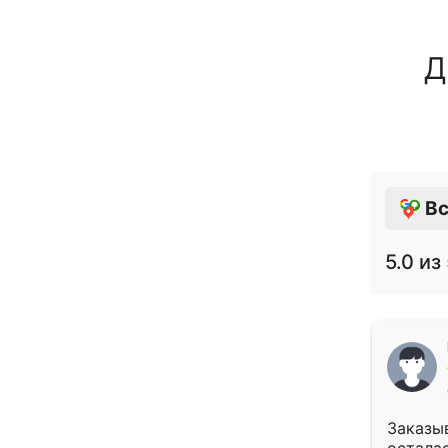
Д
Вс
5.0
из 
Заказыв