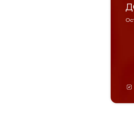
Д
Ост