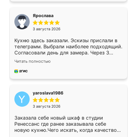
видоизменил, получилось даже лучше, чем
я хотела.
Ярослава
3 августа 2026
Кухню здесь заказали. Эскизы прислали в
телеграмм. Выбрали наиболее подходящий.
Согласовали день для замера. Через 3
недели кухня была уже готова. Остались
Читать полностью
довольны работой. Спасибо Ренессанс
мебель за качественную работу!
yaroslava1986
3 августа 2026
Заказала себе новый шкаф в студии
Ренессанс где ранее заказывала себе
новую кухню.Чего искать, когда качеством
вполне довольна. Служит кухня уже почти