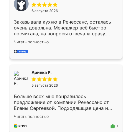
меньше, здесь же он более разнообразный.
Мне нравится ,если что-то потребуется из
6 августа 2026
мебели буду заказывать только здесь.
Заказывала кухню в Ренессанс, осталась
очень довольна. Менеджер всё быстро
посчитала, на вопросы отвечала сразу.
Замерщик приехал в субботу, подошёл к
Читать полностью
делу со всей ответственностью. Собрали
за день, ребята работали аккуратно, даже
пыли почти не было. Качество отличное,
ящики ходят плавно, ничего не скрипит.
Всё подошло как влитое.
Аринка Р.
5 августа 2026
Больше всех мне понравилось
предложение от компании Ренессанс от
Елены Сергеевой. Подходяшщая цена и
короткие сроки изготовления. Приехавший
Читать полностью
для замера сотрудник Владислав
предложил по моему эскизу самый
1
подходящий вариант шкафа. Немного его