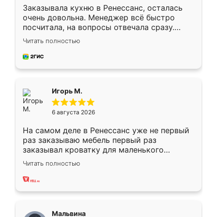
Заказывала кухню в Ренессанс, осталась
очень довольна. Менеджер всё быстро
посчитала, на вопросы отвечала сразу.
Замерщик приехал в субботу, подошёл к
Читать полностью
делу со всей ответственностью. Собрали
за день, ребята работали аккуратно, даже
пыли почти не было. Качество отличное,
ящики ходят плавно, ничего не скрипит.
Всё подошло как влитое.
Игорь М.
6 августа 2026
На самом деле в Ренессанс уже не первый
раз заказываю мебель первый раз
заказывал кроватку для маленького
ребёнка при его рождении ,во второй раз
Читать полностью
заказал шкаф-купе. По качеству очень
хорошее сборка достаточно быстрая,
также адекватные цены. До этого
сравнивал с разными конкурентами в этом
сегменте ,выбор у конкурентов куда
Мальвина