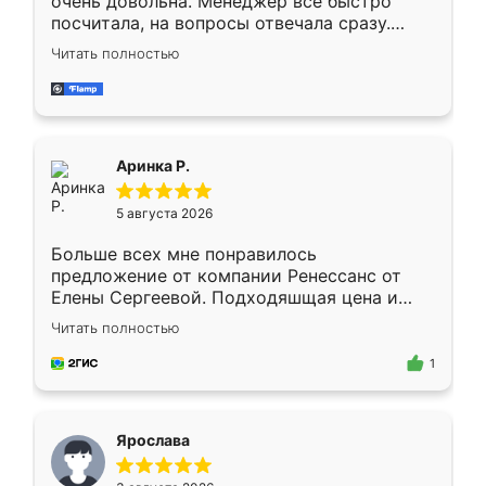
очень довольна. Менеджер всё быстро
посчитала, на вопросы отвечала сразу.
Замерщик приехал в субботу, подошёл к
Читать полностью
делу со всей ответственностью. Собрали
за день, ребята работали аккуратно, даже
пыли почти не было. Качество отличное,
ящики ходят плавно, ничего не скрипит.
Всё подошло как влитое.
Аринка Р.
5 августа 2026
Больше всех мне понравилось
предложение от компании Ренессанс от
Елены Сергеевой. Подходяшщая цена и
короткие сроки изготовления. Приехавший
Читать полностью
для замера сотрудник Владислав
предложил по моему эскизу самый
1
подходящий вариант шкафа. Немного его
видоизменил, получилось даже лучше, чем
я хотела.
Ярослава