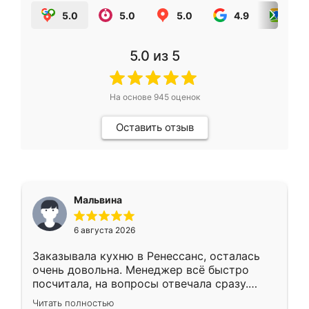
5.0
5.0
5.0
4.9
5.0
5.0
из 5
На основе
945
оценок
Оставить отзыв
Мальвина
6 августа 2026
Заказывала кухню в Ренессанс, осталась
очень довольна. Менеджер всё быстро
посчитала, на вопросы отвечала сразу.
Замерщик приехал в субботу, подошёл к
Читать полностью