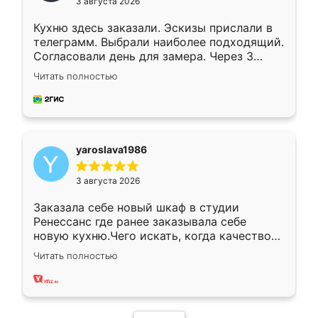
3 августа 2026
Кухню здесь заказали. Эскизы прислали в
телеграмм. Выбрали наиболее подходящий.
Согласовали день для замера. Через 3
недели кухня была уже готова. Остались
Читать полностью
довольны работой. Спасибо Ренессанс
мебель за качественную работу!
yaroslava1986
3 августа 2026
Заказала себе новый шкаф в студии
Ренессанс где ранее заказывала себе
новую кухню.Чего искать, когда качеством
вполне довольна. Служит кухня уже почти
Читать полностью
два года, нареканий нет.