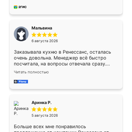
делу со всей ответственностью. Собрали
за день, ребята работали аккуратно, даже
пыли почти не было. Качество отличное,
ящики ходят плавно, ничего не скрипит.
Всё подошло как влитое.
Мальвина
6 августа 2026
Заказывала кухню в Ренессанс, осталась
очень довольна. Менеджер всё быстро
посчитала, на вопросы отвечала сразу.
Замерщик приехал в субботу, подошёл к
Читать полностью
делу со всей ответственностью. Собрали
за день, ребята работали аккуратно, даже
пыли почти не было. Качество отличное,
ящики ходят плавно, ничего не скрипит.
Всё подошло как влитое.
Аринка Р.
5 августа 2026
Больше всех мне понравилось