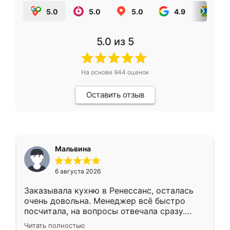
5.0
5.0
5.0
4.9
5.0
5.0
из 5
На основе
944
оценок
Оставить отзыв
Мальвина
6 августа 2026
Заказывала кухню в Ренессанс, осталась
очень довольна. Менеджер всё быстро
посчитала, на вопросы отвечала сразу.
Замерщик приехал в субботу, подошёл к
Читать полностью