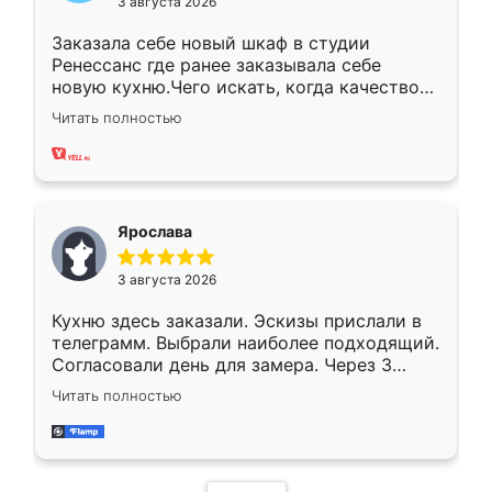
3 августа 2026
Заказала себе новый шкаф в студии
Ренессанс где ранее заказывала себе
новую кухню.Чего искать, когда качеством
вполне довольна. Служит кухня уже почти
Читать полностью
два года, нареканий нет.
Ярослава
3 августа 2026
Кухню здесь заказали. Эскизы прислали в
телеграмм. Выбрали наиболее подходящий.
Согласовали день для замера. Через 3
недели кухня была уже готова. Остались
Читать полностью
довольны работой. Спасибо Ренессанс
мебель за качественную работу!