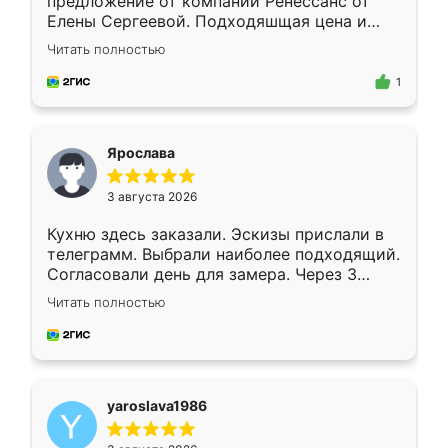
предложение от компании Ренессанс от
Елены Сергеевой. Подходяшщая цена и
короткие сроки изготовления. Приехавший
Читать полностью
для замера сотрудник Владислав
предложил по моему эскизу самый
1
подходящий вариант шкафа. Немного его
видоизменил, получилось даже лучше, чем
я хотела.
Ярослава
3 августа 2026
Кухню здесь заказали. Эскизы прислали в
телеграмм. Выбрали наиболее подходящий.
Согласовали день для замера. Через 3
недели кухня была уже готова. Остались
Читать полностью
довольны работой. Спасибо Ренессанс
мебель за качественную работу!
yaroslava1986