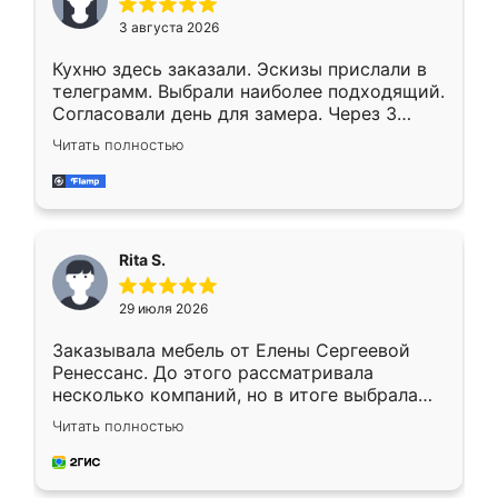
3 августа 2026
Кухню здесь заказали. Эскизы прислали в
телеграмм. Выбрали наиболее подходящий.
Согласовали день для замера. Через 3
недели кухня была уже готова. Остались
Читать полностью
довольны работой. Спасибо Ренессанс
мебель за качественную работу!
Rita S.
29 июля 2026
Заказывала мебель от Елены Сергеевой
Ренессанс. До этого рассматривала
несколько компаний, но в итоге выбрала
эту. Сначала обговорили условия, потом
Читать полностью
приехал замерщик, всё спокойно объяснил
и снял размеры. Изготовили в срок, с
доставкой тоже никаких проблем не