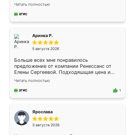
Замерщик приехал в субботу, подошёл к
Читать полностью
делу со всей ответственностью. Собрали
за день, ребята работали аккуратно, даже
пыли почти не было. Качество отличное,
ящики ходят плавно, ничего не скрипит.
Всё подошло как влитое.
Аринка Р.
5 августа 2026
Больше всех мне понравилось
предложение от компании Ренессанс от
Елены Сергеевой. Подходяшщая цена и
короткие сроки изготовления. Приехавший
Читать полностью
для замера сотрудник Владислав
предложил по моему эскизу самый
1
подходящий вариант шкафа. Немного его
видоизменил, получилось даже лучше, чем
я хотела.
Ярослава
3 августа 2026