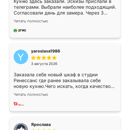
Кухню здесь заказали. Эскизы прислали в
телеграмм. Выбрали наиболее подходящий.
Согласовали день для замера. Через 3
недели кухня была уже готова. Остались
Читать полностью
довольны работой. Спасибо Ренессанс
мебель за качественную работу!
yaroslava1986
3 августа 2026
Заказала себе новый шкаф в студии
Ренессанс где ранее заказывала себе
новую кухню.Чего искать, когда качеством
вполне довольна. Служит кухня уже почти
Читать полностью
два года, нареканий нет.
Ярослава