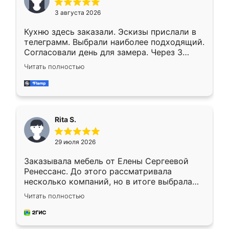
3 августа 2026
Кухню здесь заказали. Эскизы прислали в
телеграмм. Выбрали наиболее подходящий.
Согласовали день для замера. Через 3
недели кухня была уже готова. Остались
Читать полностью
довольны работой. Спасибо Ренессанс
мебель за качественную работу!
Rita S.
29 июля 2026
Заказывала мебель от Елены Сергеевой
Ренессанс. До этого рассматривала
несколько компаний, но в итоге выбрала
эту. Сначала обговорили условия, потом
Читать полностью
приехал замерщик, всё спокойно объяснил
и снял размеры. Изготовили в срок, с
доставкой тоже никаких проблем не