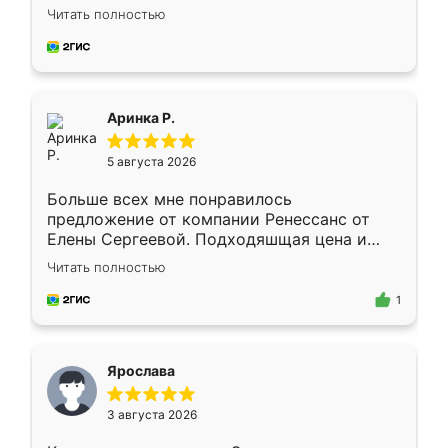
Замерщик приехал в субботу, подошёл к
Читать полностью
делу со всей ответственностью. Собрали
за день, ребята работали аккуратно, даже
пыли почти не было. Качество отличное,
ящики ходят плавно, ничего не скрипит.
Всё подошло как влитое.
Аринка Р.
5 августа 2026
Больше всех мне понравилось
предложение от компании Ренессанс от
Елены Сергеевой. Подходяшщая цена и
короткие сроки изготовления. Приехавший
Читать полностью
для замера сотрудник Владислав
предложил по моему эскизу самый
1
подходящий вариант шкафа. Немного его
видоизменил, получилось даже лучше, чем
я хотела.
Ярослава
3 августа 2026