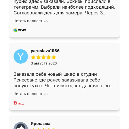
Кухню здесь заказали. Эскизы прислали в
телеграмм. Выбрали наиболее подходящий.
Согласовали день для замера. Через 3
недели кухня была уже готова. Остались
Читать полностью
довольны работой. Спасибо Ренессанс
мебель за качественную работу!
yaroslava1986
3 августа 2026
Заказала себе новый шкаф в студии
Ренессанс где ранее заказывала себе
новую кухню.Чего искать, когда качеством
вполне довольна. Служит кухня уже почти
Читать полностью
два года, нареканий нет.
Ярослава