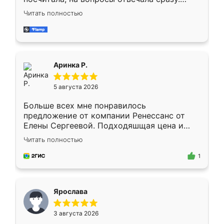
Замерщик приехал в субботу, подошёл к
Читать полностью
делу со всей ответственностью. Собрали
за день, ребята работали аккуратно, даже
пыли почти не было. Качество отличное,
ящики ходят плавно, ничего не скрипит.
Всё подошло как влитое.
Аринка Р.
5 августа 2026
Больше всех мне понравилось
предложение от компании Ренессанс от
Елены Сергеевой. Подходяшщая цена и
короткие сроки изготовления. Приехавший
Читать полностью
для замера сотрудник Владислав
предложил по моему эскизу самый
1
подходящий вариант шкафа. Немного его
видоизменил, получилось даже лучше, чем
я хотела.
Ярослава
3 августа 2026