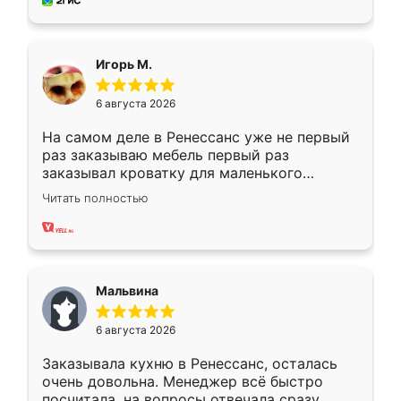
за день, ребята работали аккуратно, даже
пыли почти не было. Качество отличное,
ящики ходят плавно, ничего не скрипит.
Всё подошло как влитое.
Игорь М.
6 августа 2026
На самом деле в Ренессанс уже не первый
раз заказываю мебель первый раз
заказывал кроватку для маленького
ребёнка при его рождении ,во второй раз
Читать полностью
заказал шкаф-купе. По качеству очень
хорошее сборка достаточно быстрая,
также адекватные цены. До этого
сравнивал с разными конкурентами в этом
сегменте ,выбор у конкурентов куда
Мальвина
меньше, здесь же он более разнообразный.
Мне нравится ,если что-то потребуется из
6 августа 2026
мебели буду заказывать только здесь.
Заказывала кухню в Ренессанс, осталась
очень довольна. Менеджер всё быстро
посчитала, на вопросы отвечала сразу.