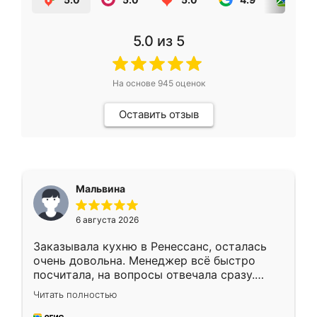
5.0
из 5
На основе
945
оценок
Оставить отзыв
Мальвина
6 августа 2026
Заказывала кухню в Ренессанс, осталась
очень довольна. Менеджер всё быстро
посчитала, на вопросы отвечала сразу.
Замерщик приехал в субботу, подошёл к
Читать полностью
делу со всей ответственностью. Собрали