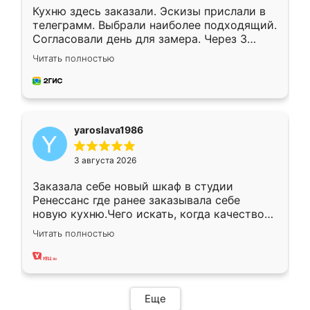
Кухню здесь заказали. Эскизы прислали в
телеграмм. Выбрали наиболее подходящий.
Согласовали день для замера. Через 3
недели кухня была уже готова. Остались
Читать полностью
довольны работой. Спасибо Ренессанс
мебель за качественную работу!
yaroslava1986
3 августа 2026
Заказала себе новый шкаф в студии
Ренессанс где ранее заказывала себе
новую кухню.Чего искать, когда качеством
вполне довольна. Служит кухня уже почти
Читать полностью
два года, нареканий нет.
Еще