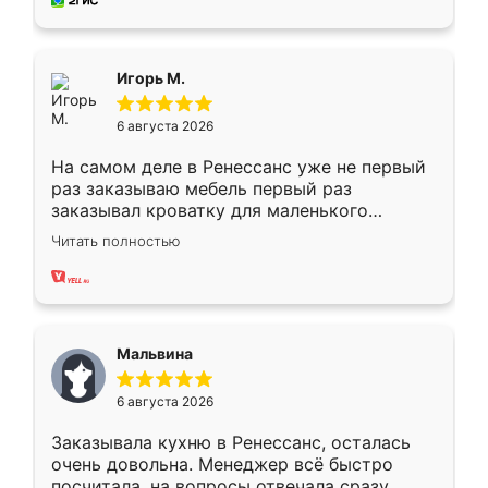
за день, ребята работали аккуратно, даже
пыли почти не было. Качество отличное,
ящики ходят плавно, ничего не скрипит.
Всё подошло как влитое.
Игорь М.
6 августа 2026
На самом деле в Ренессанс уже не первый
раз заказываю мебель первый раз
заказывал кроватку для маленького
ребёнка при его рождении ,во второй раз
Читать полностью
заказал шкаф-купе. По качеству очень
хорошее сборка достаточно быстрая,
также адекватные цены. До этого
сравнивал с разными конкурентами в этом
сегменте ,выбор у конкурентов куда
Мальвина
меньше, здесь же он более разнообразный.
Мне нравится ,если что-то потребуется из
6 августа 2026
мебели буду заказывать только здесь.
Заказывала кухню в Ренессанс, осталась
очень довольна. Менеджер всё быстро
посчитала, на вопросы отвечала сразу.