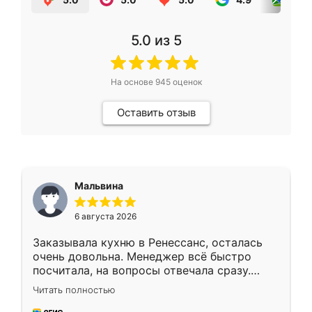
5.0
из 5
На основе
945
оценок
Оставить отзыв
Мальвина
6 августа 2026
Заказывала кухню в Ренессанс, осталась
очень довольна. Менеджер всё быстро
посчитала, на вопросы отвечала сразу.
Замерщик приехал в субботу, подошёл к
Читать полностью
делу со всей ответственностью. Собрали