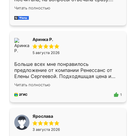
Замерщик приехал в субботу, подошёл к
Читать полностью
делу со всей ответственностью. Собрали
за день, ребята работали аккуратно, даже
пыли почти не было. Качество отличное,
ящики ходят плавно, ничего не скрипит.
Всё подошло как влитое.
Аринка Р.
5 августа 2026
Больше всех мне понравилось
предложение от компании Ренессанс от
Елены Сергеевой. Подходяшщая цена и
короткие сроки изготовления. Приехавший
Читать полностью
для замера сотрудник Владислав
предложил по моему эскизу самый
1
подходящий вариант шкафа. Немного его
видоизменил, получилось даже лучше, чем
я хотела.
Ярослава
3 августа 2026