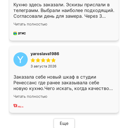
Кухню здесь заказали. Эскизы прислали в
телеграмм. Выбрали наиболее подходящий.
Согласовали день для замера. Через 3
недели кухня была уже готова. Остались
Читать полностью
довольны работой. Спасибо Ренессанс
мебель за качественную работу!
yaroslava1986
3 августа 2026
Заказала себе новый шкаф в студии
Ренессанс где ранее заказывала себе
новую кухню.Чего искать, когда качеством
вполне довольна. Служит кухня уже почти
Читать полностью
два года, нареканий нет.
Еще