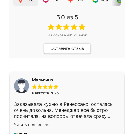
5.0
из 5
На основе
945
оценок
Оставить отзыв
Мальвина
6 августа 2026
Заказывала кухню в Ренессанс, осталась
очень довольна. Менеджер всё быстро
посчитала, на вопросы отвечала сразу.
Замерщик приехал в субботу, подошёл к
Читать полностью
делу со всей ответственностью. Собрали