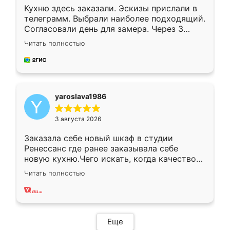
Кухню здесь заказали. Эскизы прислали в
телеграмм. Выбрали наиболее подходящий.
Согласовали день для замера. Через 3
недели кухня была уже готова. Остались
Читать полностью
довольны работой. Спасибо Ренессанс
мебель за качественную работу!
yaroslava1986
3 августа 2026
Заказала себе новый шкаф в студии
Ренессанс где ранее заказывала себе
новую кухню.Чего искать, когда качеством
вполне довольна. Служит кухня уже почти
Читать полностью
два года, нареканий нет.
Еще