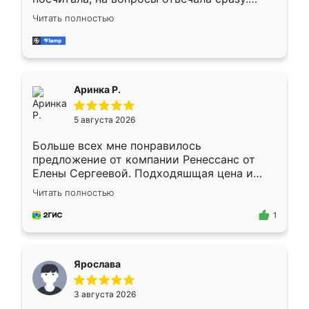
Замерщик приехал в субботу, подошёл к
Читать полностью
делу со всей ответственностью. Собрали
за день, ребята работали аккуратно, даже
пыли почти не было. Качество отличное,
ящики ходят плавно, ничего не скрипит.
Всё подошло как влитое.
Аринка Р.
5 августа 2026
Больше всех мне понравилось
предложение от компании Ренессанс от
Елены Сергеевой. Подходяшщая цена и
короткие сроки изготовления. Приехавший
Читать полностью
для замера сотрудник Владислав
предложил по моему эскизу самый
1
подходящий вариант шкафа. Немного его
видоизменил, получилось даже лучше, чем
я хотела.
Ярослава
3 августа 2026