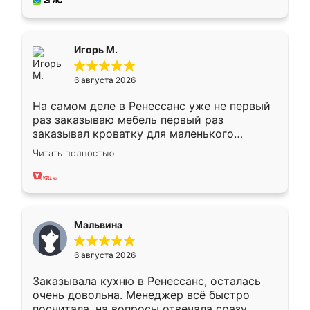
за день, ребята работали аккуратно, даже
пыли почти не было. Качество отличное,
ящики ходят плавно, ничего не скрипит.
Всё подошло как влитое.
Игорь М.
6 августа 2026
На самом деле в Ренессанс уже не первый
раз заказываю мебель первый раз
заказывал кроватку для маленького
ребёнка при его рождении ,во второй раз
Читать полностью
заказал шкаф-купе. По качеству очень
хорошее сборка достаточно быстрая,
также адекватные цены. До этого
сравнивал с разными конкурентами в этом
сегменте ,выбор у конкурентов куда
Мальвина
меньше, здесь же он более разнообразный.
Мне нравится ,если что-то потребуется из
6 августа 2026
мебели буду заказывать только здесь.
Заказывала кухню в Ренессанс, осталась
очень довольна. Менеджер всё быстро
посчитала, на вопросы отвечала сразу.