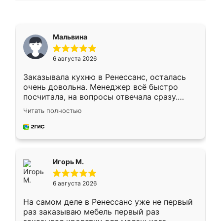
Мальвина
6 августа 2026
Заказывала кухню в Ренессанс, осталась
очень довольна. Менеджер всё быстро
посчитала, на вопросы отвечала сразу.
Замерщик приехал в субботу, подошёл к
Читать полностью
делу со всей ответственностью. Собрали
за день, ребята работали аккуратно, даже
пыли почти не было. Качество отличное,
ящики ходят плавно, ничего не скрипит.
Всё подошло как влитое.
Игорь М.
6 августа 2026
На самом деле в Ренессанс уже не первый
раз заказываю мебель первый раз