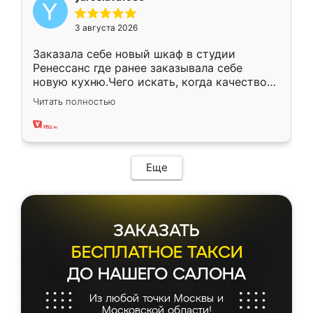
3 августа 2026
Заказала себе новый шкаф в студии
Ренессанс где ранее заказывала себе
новую кухню.Чего искать, когда качеством
вполне довольна. Служит кухня уже почти
Читать полностью
два года, нареканий нет.
Еще
ЗАКАЗАТЬ
БЕСПЛАТНОЕ ТАКСИ
ДО НАШЕГО САЛОНА
Из любой точки Москвы и
Московской области!