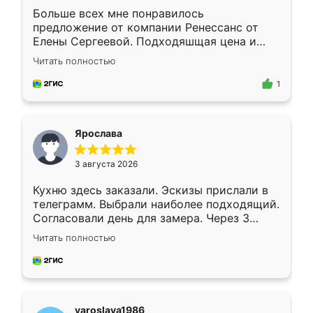
Больше всех мне понравилось
предложение от компании Ренессанс от
Елены Сергеевой. Подходяшщая цена и
короткие сроки изготовления. Приехавший
Читать полностью
для замера сотрудник Владислав
предложил по моему эскизу самый
1
подходящий вариант шкафа. Немного его
видоизменил, получилось даже лучше, чем
я хотела.
Ярослава
3 августа 2026
Кухню здесь заказали. Эскизы прислали в
телеграмм. Выбрали наиболее подходящий.
Согласовали день для замера. Через 3
недели кухня была уже готова. Остались
Читать полностью
довольны работой. Спасибо Ренессанс
мебель за качественную работу!
yaroslava1986