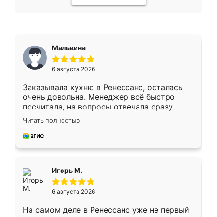
Мальвина
6 августа 2026
Заказывала кухню в Ренессанс, осталась
очень довольна. Менеджер всё быстро
посчитала, на вопросы отвечала сразу.
Замерщик приехал в субботу, подошёл к
Читать полностью
делу со всей ответственностью. Собрали
за день, ребята работали аккуратно, даже
пыли почти не было. Качество отличное,
ящики ходят плавно, ничего не скрипит.
Всё подошло как влитое.
Игорь М.
6 августа 2026
На самом деле в Ренессанс уже не первый