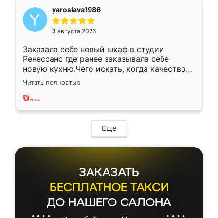
yaroslava1986
3 августа 2026
Заказала себе новый шкаф в студии
Ренессанс где ранее заказывала себе
новую кухню.Чего искать, когда качеством
вполне довольна. Служит кухня уже почти
Читать полностью
два года, нареканий нет.
Еще
ЗАКАЗАТЬ
БЕСПЛАТНОЕ ТАКСИ
ДО НАШЕГО САЛОНА