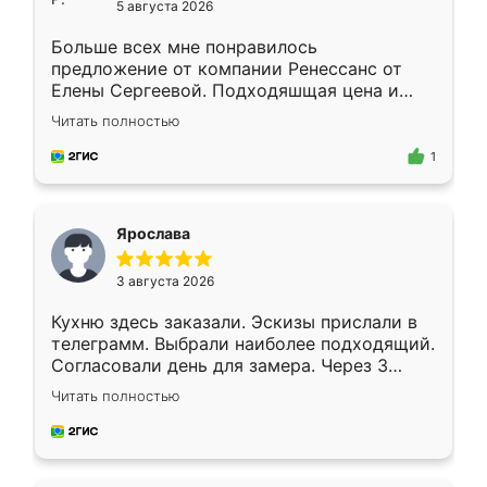
5 августа 2026
Больше всех мне понравилось
предложение от компании Ренессанс от
Елены Сергеевой. Подходяшщая цена и
короткие сроки изготовления. Приехавший
Читать полностью
для замера сотрудник Владислав
предложил по моему эскизу самый
1
подходящий вариант шкафа. Немного его
видоизменил, получилось даже лучше, чем
я хотела.
Ярослава
3 августа 2026
Кухню здесь заказали. Эскизы прислали в
телеграмм. Выбрали наиболее подходящий.
Согласовали день для замера. Через 3
недели кухня была уже готова. Остались
Читать полностью
довольны работой. Спасибо Ренессанс
мебель за качественную работу!